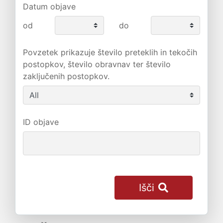
Datum objave
od
do
Povzetek prikazuje število preteklih in tekočih
postopkov, število obravnav ter število
zaključenih postopkov.
ID objave
Išči