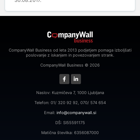
30.08.2017.
CompanyWall Business od leta 2013 podjetjem pomaga izboljšati
poslovanje z iskanjem in povezovanjem strank.
CompanyWall Business © 2026
Naslov: Kuzmičeva 7, 1000 Ljubljana
Telefon: 01/ 320 92 92, 070/ 574 654
Email:
info@companywall.si
DŠ: SI55591175
Matična številka: 6356087000