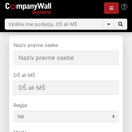
Naziv pravne osebe
DŠ ali MŠ
Regija