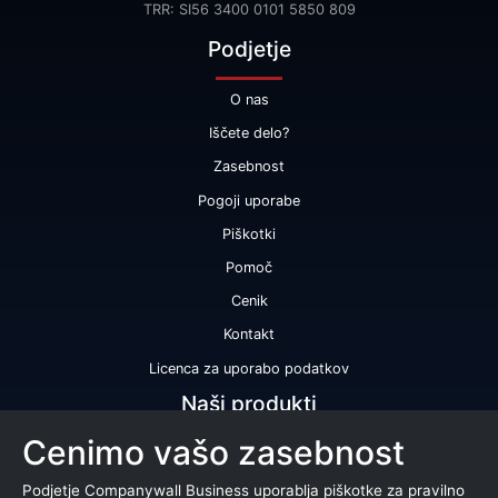
TRR: SI56 3400 0101 5850 809
Podjetje
O nas
Iščete delo?
Zasebnost
Pogoji uporabe
Piškotki
Pomoč
Cenik
Kontakt
Licenca za uporabo podatkov
Naši produkti
Cenimo vašo zasebnost
Bonitetna ocena
Bonitetno poročilo
Podjetje Companywall Business uporablja piškotke za pravilno