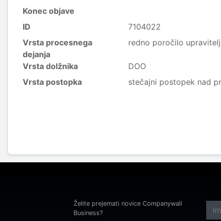
Konec objave
ID
7104022
Vrsta procesnega
redno poročilo upravitel
dejanja
Vrsta dolžnika
DOO
Vrsta postopka
stečajni postopek nad p
Želite prejemati novice Companywall
Business?