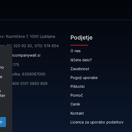
Podjetje
ov: Kuzmičeva 7, 1000 Ljubljana
fon: 01/ 320 92 92, 070/ 574 654
O nas
l:
info@companywall.si
Iščete delo?
SI55591175
no
Zasebnost
čna številka: 6356087000
je
Pogoji uporabe
 SI56 3400 0101 5850 809
Piškotki
m
ter
Pomoč
Cenik
Kontakt
m
Licenca za uporabo podatkov