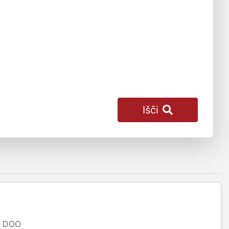
Išči
DOO