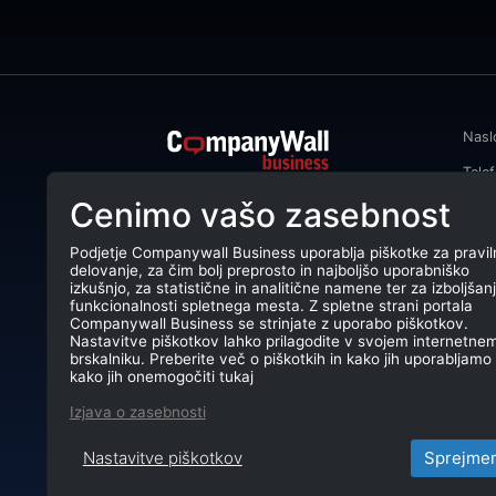
Nasl
Tele
CompanyWall Business od leta 2013
Cenimo vašo zasebnost
Emai
podjetjem pomaga izboljšati
poslovanje z iskanjem in povezovanjem
DŠ: 
strank.
Podjetje Companywall Business uporablja piškotke za pravil
delovanje, za čim bolj preprosto in najboljšo uporabniško
Mati
CompanyWall Business © 2026
izkušnjo, za statistične in analitične namene ter za izboljšan
funkcionalnosti spletnega mesta. Z spletne strani portala
TRR:
Companywall Business se strinjate z uporabo piškotkov.
Nastavitve piškotkov lahko prilagodite v svojem internetne
brskalniku. Preberite več o piškotkih in kako jih uporabljamo 
kako jih onemogočiti tukaj
Izjava o zasebnosti
Nastavitve piškotkov
Sprejme