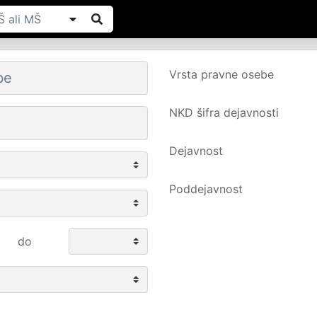
Vrsta pravne osebe
NKD šifra dejavnosti
Dejavnost
Poddejavnost
do