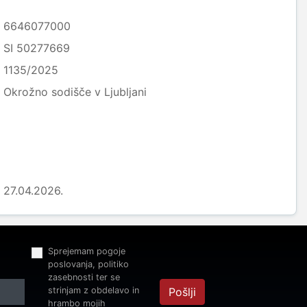
6646077000
SI 50277669
1135/2025
Okrožno sodišče v Ljubljani
27.04.2026.
Sprejemam pogoje
poslovanja, politiko
zasebnosti ter se
strinjam z obdelavo in
Pošlji
hrambo mojih