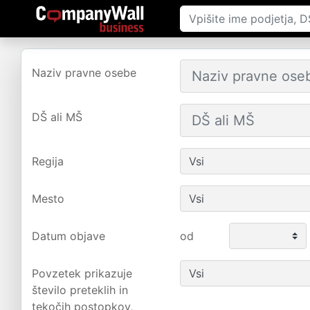
Naziv pravne osebe
DŠ ali MŠ
Regija
Mesto
Datum objave
od
Povzetek prikazuje
število preteklih in
tekočih postopkov,