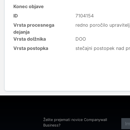
Konec objave
ID
7104154
Vrsta procesnega
redno poročilo upravitel
dejanja
Vrsta dolžnika
DOO
Vrsta postopka
stečajni postopek nad p
Želite prejemati novice Companywall
Business?