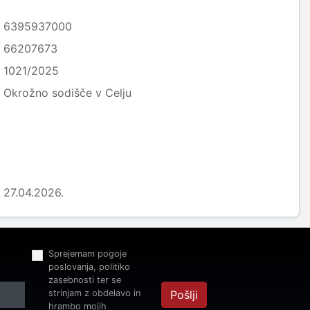
6395937000
66207673
1021/2025
Okrožno sodišče v Celju
27.04.2026.
Sprejemam pogoje
poslovanja, politiko
zasebnosti ter se
strinjam z obdelavo in
Pošlji
hrambo mojih