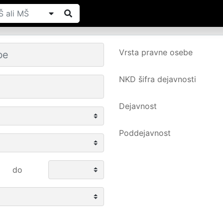
Vrsta pravne osebe
NKD šifra dejavnosti
Dejavnost
Poddejavnost
do