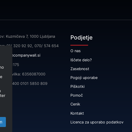
Podjetje
ov: Kuzmičeva 7, 1000 Ljubljana
fon: 01/ 320 92 92, 070/ 574 654
O nas
l:
info@companywall.si
Iščete delo?
SI55591175
no
Zasebnost
čna številka: 6356087000
je
Pogoji uporabe
 SI56 3400 0101 5850 809
Piškotki
m
ter
Pomoč
Cenik
Kontakt
m
Licenca za uporabo podatkov