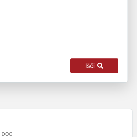
Išči
DOO