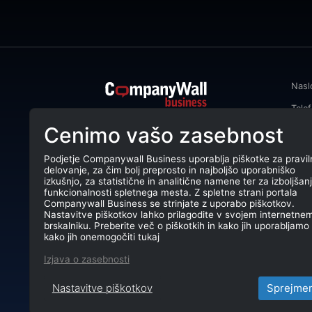
Nasl
Tele
CompanyWall Business od leta 2013
Cenimo vašo zasebnost
Emai
podjetjem pomaga izboljšati
poslovanje z iskanjem in povezovanjem
DŠ: 
strank.
Podjetje Companywall Business uporablja piškotke za pravil
delovanje, za čim bolj preprosto in najboljšo uporabniško
Mati
CompanyWall Business © 2026
izkušnjo, za statistične in analitične namene ter za izboljšan
funkcionalnosti spletnega mesta. Z spletne strani portala
TRR:
Companywall Business se strinjate z uporabo piškotkov.
Nastavitve piškotkov lahko prilagodite v svojem internetne
brskalniku. Preberite več o piškotkih in kako jih uporabljamo 
kako jih onemogočiti tukaj
Izjava o zasebnosti
Nastavitve piškotkov
Sprejme