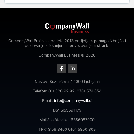
CompanyWall Business od leta 2013 podjetjem pomaga izboljšati
poslovanje z iskanjem in povezovanjem strank.
CompanyWall Business © 2026
Naslov: Kuzmičeva 7, 1000 Ljubljana
Telefon: 01/ 320 92 92, 070/ 574 654
Email:
info@companywall.si
DŠ: SI55591175
Matična številka: 6356087000
TRR: SI56 3400 0101 5850 809