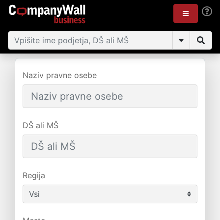
Naziv pravne osebe
DŠ ali MŠ
Regija