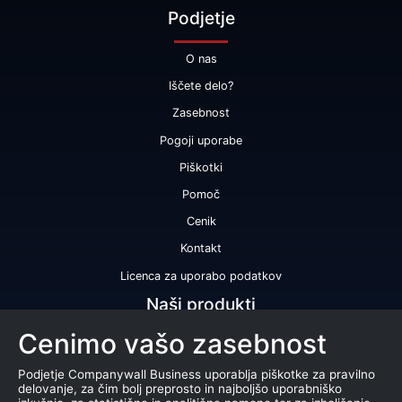
Podjetje
O nas
Iščete delo?
Zasebnost
Pogoji uporabe
Piškotki
Pomoč
Cenik
Kontakt
Licenca za uporabo podatkov
Naši produkti
Cenimo vašo zasebnost
Bonitetna ocena
Bonitetno poročilo
Podjetje Companywall Business uporablja piškotke za pravilno
delovanje, za čim bolj preprosto in najboljšo uporabniško
Certifikat bonitetne odličnosti