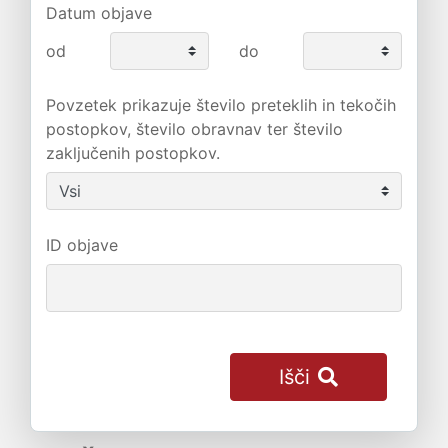
Datum objave
od
do
Povzetek prikazuje število preteklih in tekočih
postopkov, število obravnav ter število
zaključenih postopkov.
ID objave
Išči