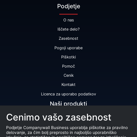
Podjetje
O nas
Iščete delo?
Zasebnost
Pogoji uporabe
Piškotki
Pomoč
Cenik
Kontakt
Licenca za uporabo podatkov
Naši produkti
Cenimo vašo zasebnost
Bonitetna ocena
Bonitetno poročilo
Podjetje Companywall Business uporablja piškotke za pravilno
delovanje, za čim bolj preprosto in najboljšo uporabniško
Certifikat bonitetne odličnosti