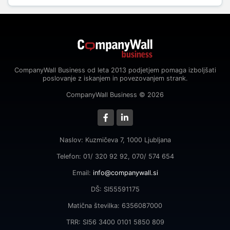
CompanyWall Business od leta 2013 podjetjem pomaga izboljšati
poslovanje z iskanjem in povezovanjem strank.
CompanyWall Business © 2026
Naslov: Kuzmičeva 7, 1000 Ljubljana
Telefon: 01/ 320 92 92, 070/ 574 654
Email:
info@companywall.si
DŠ: SI55591175
Matična številka: 6356087000
TRR: SI56 3400 0101 5850 809