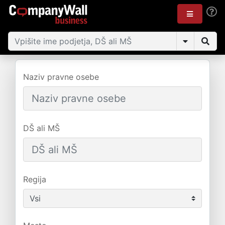
Naziv pravne osebe
DŠ ali MŠ
Regija