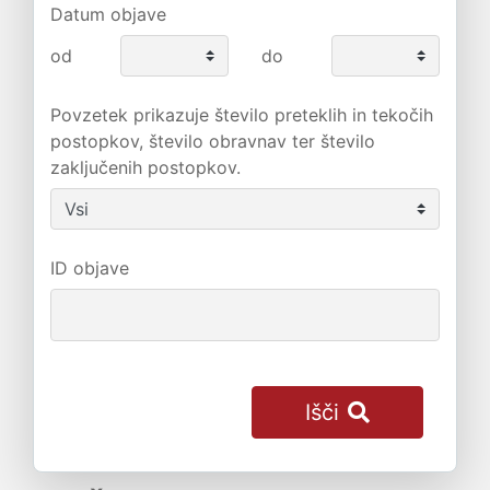
Datum objave
od
do
Povzetek prikazuje število preteklih in tekočih
postopkov, število obravnav ter število
zaključenih postopkov.
ID objave
Išči