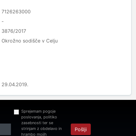
7126263000
-
3876/2017
Okrožno sodišče v Celju
29.04.2019.
Sprejemam pogoje
poslovanja, politiko
zasebnosti ter se
strinjam z obdelavo in
Pošlji
hrambo mojih