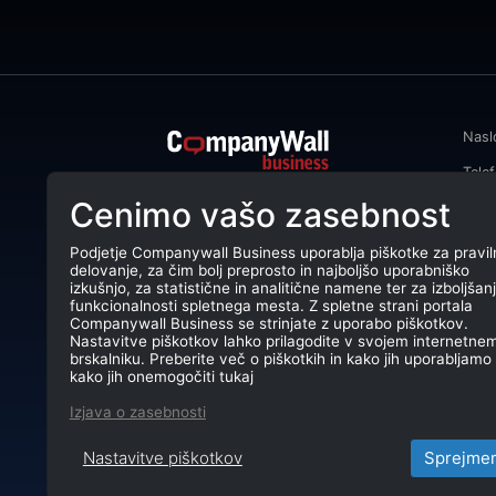
Nasl
Tele
CompanyWall Business od leta 2013
Cenimo vašo zasebnost
Emai
podjetjem pomaga izboljšati
poslovanje z iskanjem in povezovanjem
DŠ: 
strank.
Podjetje Companywall Business uporablja piškotke za pravil
delovanje, za čim bolj preprosto in najboljšo uporabniško
Mati
CompanyWall Business © 2026
izkušnjo, za statistične in analitične namene ter za izboljšan
funkcionalnosti spletnega mesta. Z spletne strani portala
TRR:
Companywall Business se strinjate z uporabo piškotkov.
Nastavitve piškotkov lahko prilagodite v svojem internetne
brskalniku. Preberite več o piškotkih in kako jih uporabljamo 
kako jih onemogočiti tukaj
Izjava o zasebnosti
Nastavitve piškotkov
Sprejme