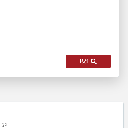
Išči
SP