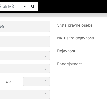
Vrsta pravne osebe
NKD šifra dejavnosti
Dejavnost
Poddejavnost
do