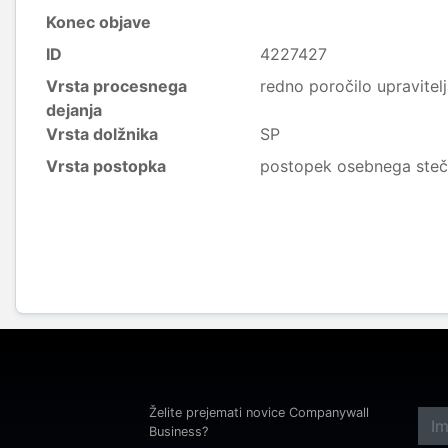
Konec objave
ID
4227427
Vrsta procesnega
redno poročilo upravitel
dejanja
Vrsta dolžnika
SP
Vrsta postopka
postopek osebnega steč
Želite prejemati novice Companywall
Business?