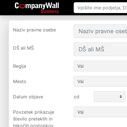
Naziv pravne osebe
DŠ ali MŠ
Regija
Mesto
Datum objave
od
Povzetek prikazuje
število preteklih in
tekočih postopkov,