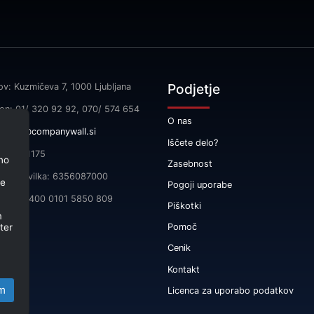
Podjetje
ov: Kuzmičeva 7, 1000 Ljubljana
fon: 01/ 320 92 92, 070/ 574 654
O nas
l:
info@companywall.si
Iščete delo?
SI55591175
no
Zasebnost
čna številka: 6356087000
je
Pogoji uporabe
 SI56 3400 0101 5850 809
Piškotki
m
ter
Pomoč
Cenik
Kontakt
m
Licenca za uporabo podatkov