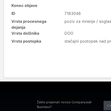
Konec objave
ID
7183048
Vrsta procesnega
poziv za mnenje / sogla
dejanja
Vrsta dolžnika
DOO
Vrsta postopka
stečajni postopek nad p
Želite prejemati novice Companywall
Business?