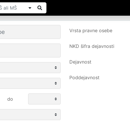
Vrsta pravne osebe
NKD šifra dejavnosti
Dejavnost
Poddejavnost
do