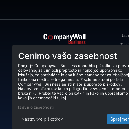
Nasl
Tele
CompanyWall Business od leta 2013
Cenimo vašo zasebnost
Emai
podjetjem pomaga izboljšati
poslovanje z iskanjem in povezovanjem
DŠ: 
strank.
Podjetje Companywall Business uporablja piškotke za pravil
delovanje, za čim bolj preprosto in najboljšo uporabniško
Mati
CompanyWall Business © 2026
izkušnjo, za statistične in analitične namene ter za izboljšan
funkcionalnosti spletnega mesta. Z spletne strani portala
TRR:
Companywall Business se strinjate z uporabo piškotkov.
Nastavitve piškotkov lahko prilagodite v svojem internetne
brskalniku. Preberite več o piškotkih in kako jih uporabljamo 
kako jih onemogočiti tukaj
Izjava o zasebnosti
Nastavitve piškotkov
Sprejme