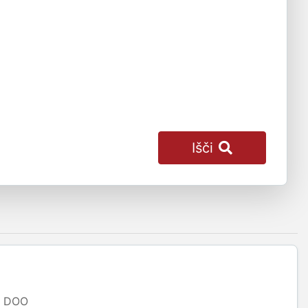
Išči
DOO