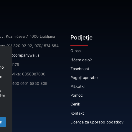
Podjetje
ov: Kuzmičeva 7, 1000 Ljubljana
fon: 01/ 320 92 92, 070/ 574 654
O nas
l:
info@companywall.si
Iščete delo?
SI55591175
no
Zasebnost
čna številka: 6356087000
je
Pogoji uporabe
 SI56 3400 0101 5850 809
Piškotki
m
ter
Pomoč
Cenik
Kontakt
m
Licenca za uporabo podatkov