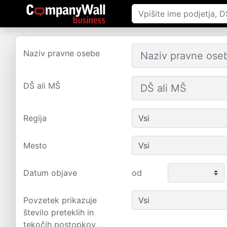
Naziv pravne osebe
DŠ ali MŠ
Regija
Mesto
Datum objave
od
Povzetek prikazuje
število preteklih in
tekočih postopkov,