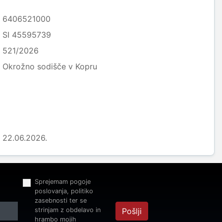
6406521000
SI 45595739
521/2026
Okrožno sodišče v Kopru
22.06.2026.
Sprejemam pogoje
poslovanja, politiko
zasebnosti ter se
strinjam z obdelavo in
Pošlji
hrambo mojih