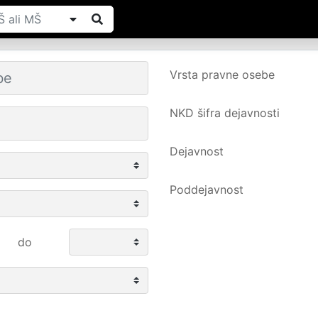
Vrsta pravne osebe
NKD šifra dejavnosti
Dejavnost
Poddejavnost
do