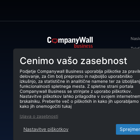
Nasl
Tele
CompanyWall Business od leta 2013
Cenimo vašo zasebnost
Emai
podjetjem pomaga izboljšati
poslovanje z iskanjem in povezovanjem
DŠ: 
strank.
Podjetje Companywall Business uporablja piškotke za pravil
delovanje, za čim bolj preprosto in najboljšo uporabniško
Mati
CompanyWall Business © 2026
izkušnjo, za statistične in analitične namene ter za izboljšan
funkcionalnosti spletnega mesta. Z spletne strani portala
TRR:
Companywall Business se strinjate z uporabo piškotkov.
Nastavitve piškotkov lahko prilagodite v svojem internetne
brskalniku. Preberite več o piškotkih in kako jih uporabljamo 
kako jih onemogočiti tukaj
Izjava o zasebnosti
Nastavitve piškotkov
Sprejme