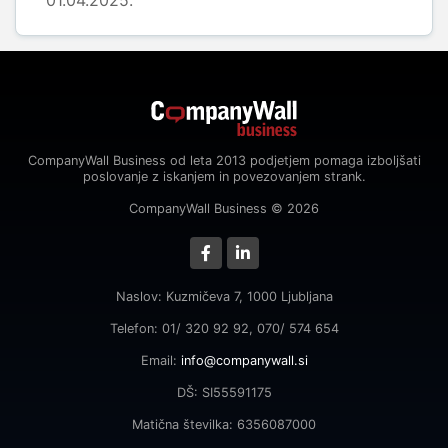
01.04.2025.
CompanyWall Business od leta 2013 podjetjem pomaga izboljšati
poslovanje z iskanjem in povezovanjem strank.
CompanyWall Business © 2026
Naslov: Kuzmičeva 7, 1000 Ljubljana
Telefon: 01/ 320 92 92, 070/ 574 654
Email:
info@companywall.si
DŠ: SI55591175
Matična številka: 6356087000