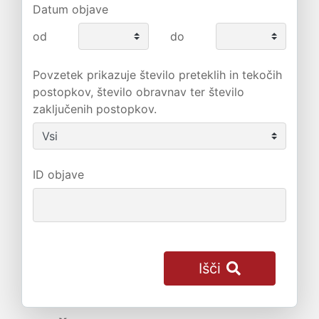
Datum objave
od
do
Povzetek prikazuje število preteklih in tekočih
postopkov, število obravnav ter število
zaključenih postopkov.
ID objave
Išči