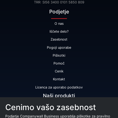
TRR: SI56 3400 0101 5850 809
Podjetje
O nas
Iščete delo?
Zasebnost
Pogoji uporabe
Piškotki
Pomoč
Cenik
Kontakt
Licenca za uporabo podatkov
Naši produkti
Cenimo vašo zasebnost
Bonitetna ocena
Bonitetno poročilo
Podjetje Companywall Business uporablja piškotke za pravilno