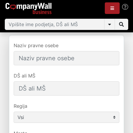
Naziv pravne osebe
DŠ ali MŠ
Regija