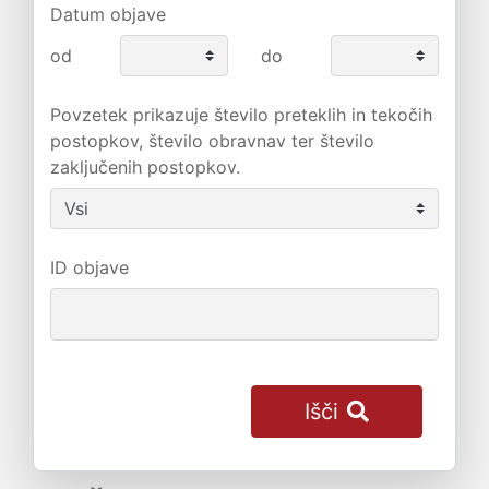
Datum objave
od
do
Povzetek prikazuje število preteklih in tekočih
postopkov, število obravnav ter število
zaključenih postopkov.
ID objave
Išči