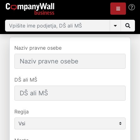
Naziv pravne osebe
DŠ ali MŠ
Regija