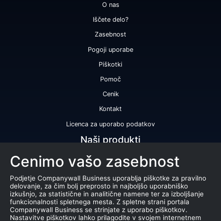
O nas
Iščete delo?
Zasebnost
Pogoji uporabe
Piškotki
Pomoč
Cenik
Kontakt
Licenca za uporabo podatkov
Naši produkti
Cenimo vašo zasebnost
Bonitetna ocena
Bonitetno poročilo
Podjetje Companywall Business uporablja piškotke za pravilno
delovanje, za čim bolj preprosto in najboljšo uporabniško
Certifikat bonitetne odličnosti
izkušnjo, za statistične in analitične namene ter za izboljšanje
funkcionalnosti spletnega mesta. Z spletne strani portala
Produkti
Companywall Business se strinjate z uporabo piškotkov.
Nastavitve piškotkov lahko prilagodite v svojem internetnem