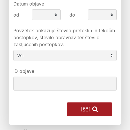
Datum objave
od
do
Povzetek prikazuje število preteklih in tekočih
postopkov, število obravnav ter število
zaključenih postopkov.
ID objave
Išči