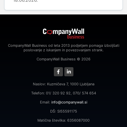
18.06.2026.
CompanyWall Business od leta 2013 podjetjem pomaga izboljšati
poslovanje z iskanjem in povezovanjem strank.
CompanyWall Business © 2026
Naslov: Kuzmičeva 7, 1000 Ljubljana
Telefon: 01/ 320 92 92, 070/ 574 654
Email:
info@companywall.si
DŠ: SI55591175
Matična številka: 6356087000