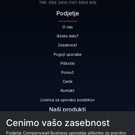
TRR: SI56 3400 0101 5850 809
Podjetje
O nas
Iščete delo?
Zasebnost
Pogoji uporabe
Piškotki
Pomoč
Cenik
Kontakt
Licenca za uporabo podatkov
Naši produkti
Cenimo vašo zasebnost
Bonitetna ocena
Bonitetno poročilo
Podjetje Companywall Business uporablja piškotke za pravilno