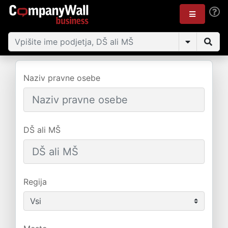
Naziv pravne osebe
DŠ ali MŠ
Regija