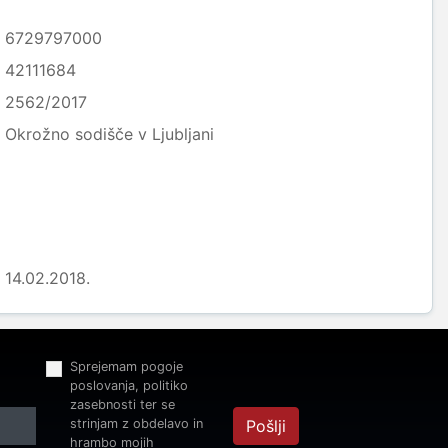
6729797000
42111684
2562/2017
Okrožno sodišče v Ljubljani
14.02.2018.
Sprejemam pogoje
poslovanja, politiko
zasebnosti ter se
strinjam z obdelavo in
Pošlji
hrambo mojih