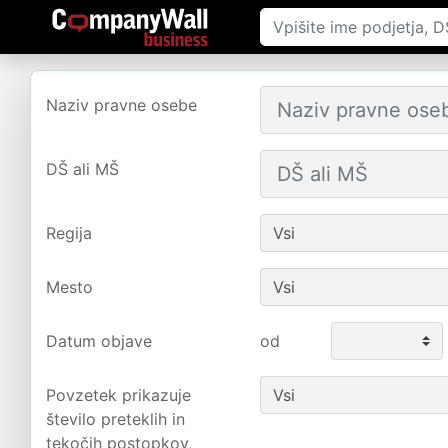
Naziv pravne osebe
DŠ ali MŠ
Regija
Mesto
Datum objave
od
Povzetek prikazuje
število preteklih in
tekočih postopkov,