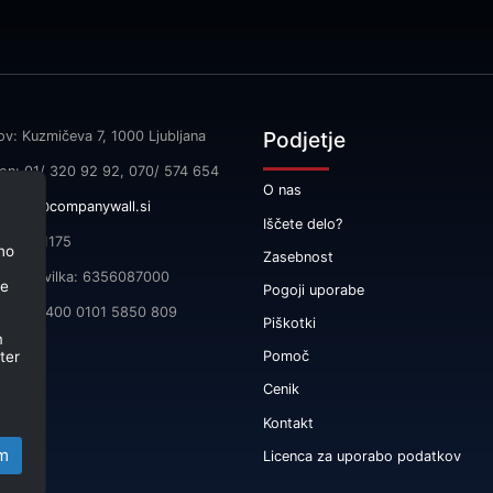
Podjetje
ov: Kuzmičeva 7, 1000 Ljubljana
fon: 01/ 320 92 92, 070/ 574 654
O nas
l:
info@companywall.si
Iščete delo?
SI55591175
no
Zasebnost
čna številka: 6356087000
je
Pogoji uporabe
 SI56 3400 0101 5850 809
Piškotki
m
ter
Pomoč
Cenik
Kontakt
m
Licenca za uporabo podatkov