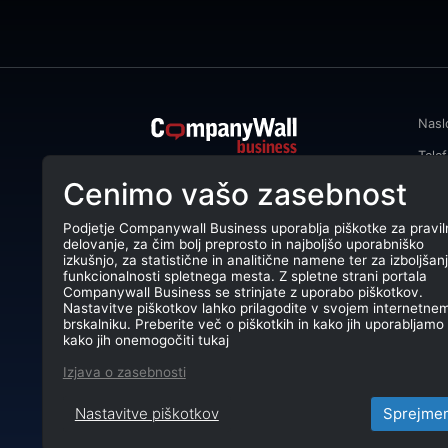
Nasl
Tele
CompanyWall Business od leta 2013
Cenimo vašo zasebnost
Emai
podjetjem pomaga izboljšati
poslovanje z iskanjem in povezovanjem
DŠ: 
strank.
Podjetje Companywall Business uporablja piškotke za pravil
delovanje, za čim bolj preprosto in najboljšo uporabniško
Mati
CompanyWall Business © 2026
izkušnjo, za statistične in analitične namene ter za izboljšan
funkcionalnosti spletnega mesta. Z spletne strani portala
TRR:
Companywall Business se strinjate z uporabo piškotkov.
Nastavitve piškotkov lahko prilagodite v svojem internetne
brskalniku. Preberite več o piškotkih in kako jih uporabljamo 
kako jih onemogočiti tukaj
Izjava o zasebnosti
Nastavitve piškotkov
Sprejme