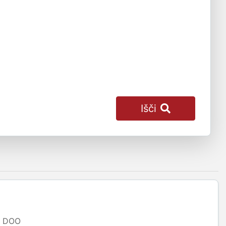
Išči
DOO