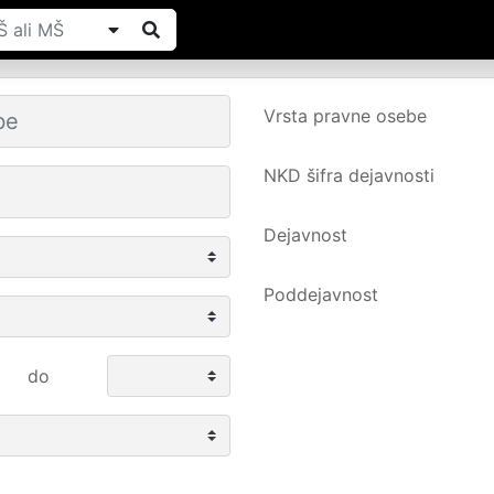
Vrsta pravne osebe
NKD šifra dejavnosti
Dejavnost
Poddejavnost
do