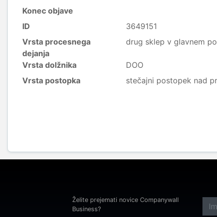
Konec objave
ID
3649151
Vrsta procesnega
drug sklep v glavnem p
dejanja
Vrsta dolžnika
DOO
Vrsta postopka
stečajni postopek nad p
Želite prejemati novice Companywall
Business?