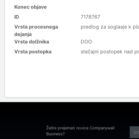
Konec objave
ID
7178767
Vrsta procesnega
predlog za soglasje k p
dejanja
Vrsta dolžnika
DOO
Vrsta postopka
stečajni postopek nad p
Želite prejemati novice Companywall
Business?