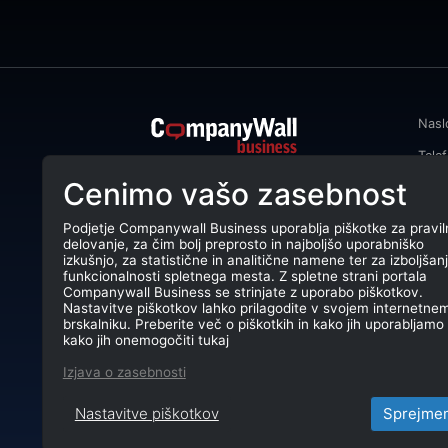
Nasl
Tele
CompanyWall Business od leta 2013
Cenimo vašo zasebnost
Emai
podjetjem pomaga izboljšati
poslovanje z iskanjem in povezovanjem
DŠ: 
strank.
Podjetje Companywall Business uporablja piškotke za pravil
delovanje, za čim bolj preprosto in najboljšo uporabniško
Mati
CompanyWall Business © 2026
izkušnjo, za statistične in analitične namene ter za izboljšan
funkcionalnosti spletnega mesta. Z spletne strani portala
TRR:
Companywall Business se strinjate z uporabo piškotkov.
Nastavitve piškotkov lahko prilagodite v svojem internetne
brskalniku. Preberite več o piškotkih in kako jih uporabljamo 
kako jih onemogočiti tukaj
Izjava o zasebnosti
Nastavitve piškotkov
Sprejme