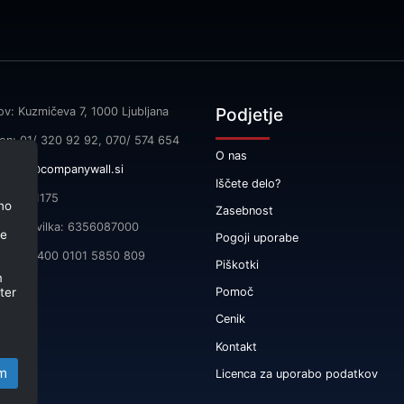
Podjetje
ov: Kuzmičeva 7, 1000 Ljubljana
fon: 01/ 320 92 92, 070/ 574 654
O nas
l:
info@companywall.si
Iščete delo?
SI55591175
no
Zasebnost
čna številka: 6356087000
je
Pogoji uporabe
 SI56 3400 0101 5850 809
Piškotki
m
ter
Pomoč
Cenik
Kontakt
m
Licenca za uporabo podatkov