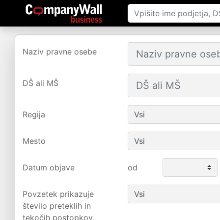
Naziv pravne osebe
DŠ ali MŠ
Regija
Mesto
Datum objave
od
Povzetek prikazuje
število preteklih in
tekočih postopkov,