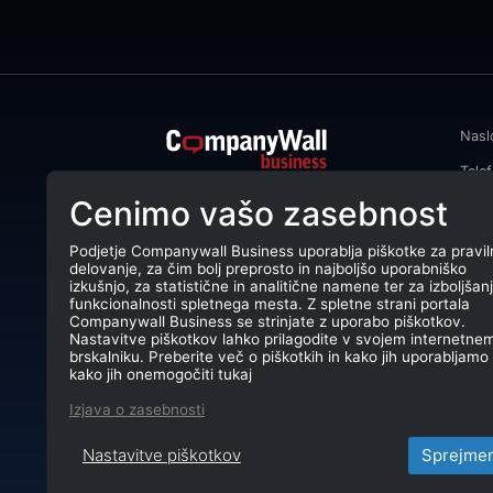
Nasl
Tele
CompanyWall Business od leta 2013
Cenimo vašo zasebnost
Emai
podjetjem pomaga izboljšati
poslovanje z iskanjem in povezovanjem
DŠ: 
strank.
Podjetje Companywall Business uporablja piškotke za pravil
delovanje, za čim bolj preprosto in najboljšo uporabniško
Mati
CompanyWall Business © 2026
izkušnjo, za statistične in analitične namene ter za izboljšan
funkcionalnosti spletnega mesta. Z spletne strani portala
TRR:
Companywall Business se strinjate z uporabo piškotkov.
Nastavitve piškotkov lahko prilagodite v svojem internetne
brskalniku. Preberite več o piškotkih in kako jih uporabljamo 
kako jih onemogočiti tukaj
Izjava o zasebnosti
Nastavitve piškotkov
Sprejme