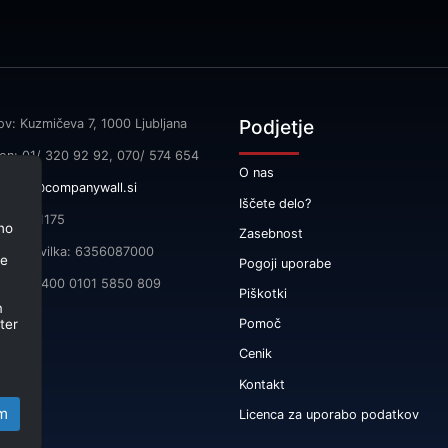
Podjetje
ov: Kuzmičeva 7, 1000 Ljubljana
fon: 01/ 320 92 92, 070/ 574 654
O nas
l:
info@companywall.si
Iščete delo?
SI55591175
no
Zasebnost
čna številka: 6356087000
je
Pogoji uporabe
 SI56 3400 0101 5850 809
Piškotki
m
ter
Pomoč
Cenik
Kontakt
m
Licenca za uporabo podatkov