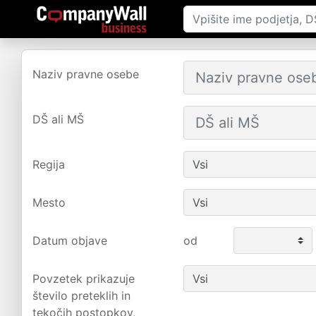
Naziv pravne osebe
DŠ ali MŠ
Regija
Mesto
Datum objave
od
Povzetek prikazuje
število preteklih in
tekočih postopkov,