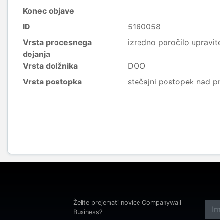
Konec objave
ID
5160058
Vrsta procesnega
izredno poročilo upravite
dejanja
Vrsta dolžnika
DOO
Vrsta postopka
stečajni postopek nad p
Želite prejemati novice Companywall
Business?