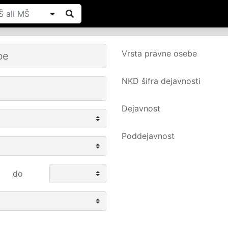
Vrsta pravne osebe
NKD šifra dejavnosti
Dejavnost
Poddejavnost
do