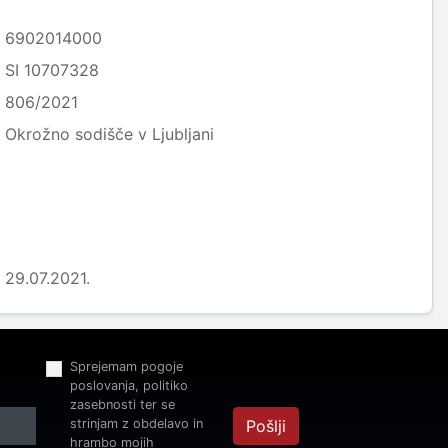
6902014000
SI 10707328
806/2021
Okrožno sodišče v Ljubljani
29.07.2021.
Sprejemam pogoje
poslovanja, politiko
zasebnosti ter se
strinjam z obdelavo in
Pošlji
hrambo mojih