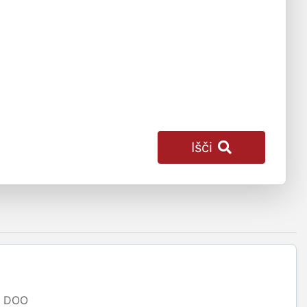
Išči
DOO