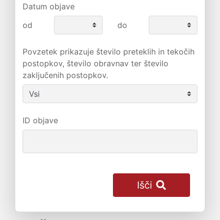
Datum objave
od
do
Povzetek prikazuje število preteklih in tekočih
postopkov, število obravnav ter število
zaključenih postopkov.
ID objave
Išči