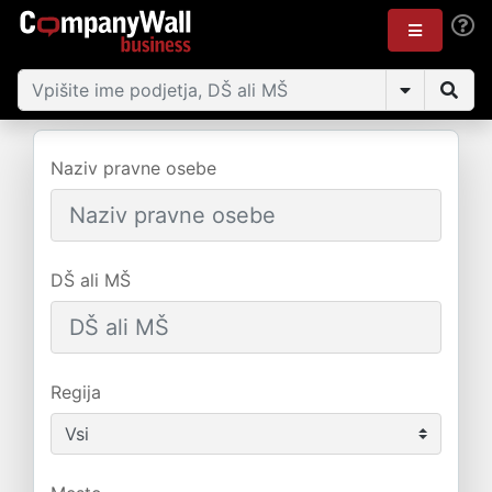
Naziv pravne osebe
DŠ ali MŠ
Regija