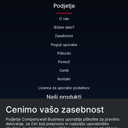
Podjetje
O nas
Iščete delo?
Zasebnost
Pogoji uporabe
Piškotki
Pomoč
Cenik
Kontakt
Licenca za uporabo podatkov
Naši produkti
Cenimo vašo zasebnost
Bonitetna ocena
Bonitetno poročilo
Podjetje Companywall Business uporablja piškotke za pravilno
delovanje, za čim bolj preprosto in najboljšo uporabniško
Certifikat bonitetne odličnosti