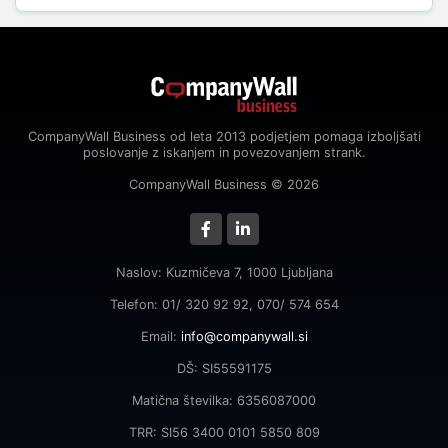
CompanyWall Business od leta 2013 podjetjem pomaga izboljšati
poslovanje z iskanjem in povezovanjem strank.
CompanyWall Business © 2026
Naslov: Kuzmičeva 7, 1000 Ljubljana
Telefon: 01/ 320 92 92, 070/ 574 654
Email:
info@companywall.si
DŠ: SI55591175
Matična številka: 6356087000
TRR: SI56 3400 0101 5850 809