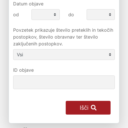
Datum objave
od
do
Povzetek prikazuje število preteklih in tekočih
postopkov, število obravnav ter število
zaključenih postopkov.
ID objave
Išči