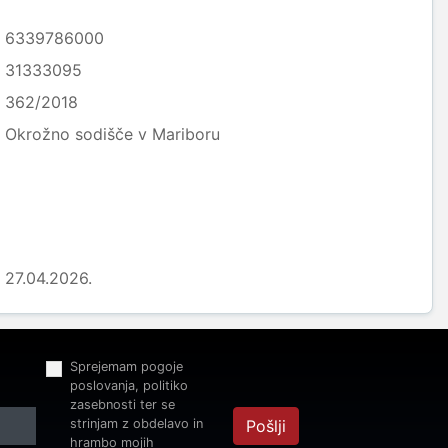
6339786000
31333095
362/2018
Okrožno sodišče v Mariboru
27.04.2026.
Sprejemam pogoje
poslovanja, politiko
zasebnosti ter se
strinjam z obdelavo in
Pošlji
hrambo mojih