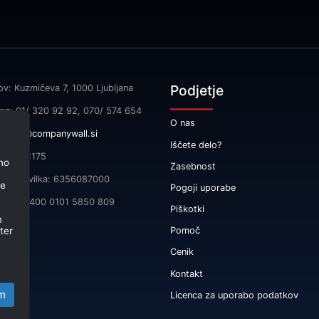
Podjetje
ov: Kuzmičeva 7, 1000 Ljubljana
fon: 01/ 320 92 92, 070/ 574 654
O nas
l:
info@companywall.si
Iščete delo?
SI55591175
no
Zasebnost
čna številka: 6356087000
je
Pogoji uporabe
 SI56 3400 0101 5850 809
Piškotki
m
ter
Pomoč
Cenik
Kontakt
m
Licenca za uporabo podatkov