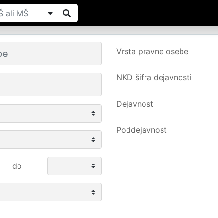
Vrsta pravne osebe
NKD šifra dejavnosti
Dejavnost
Poddejavnost
do