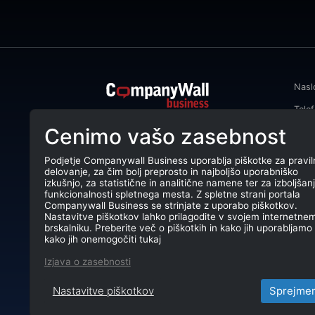
Nasl
Tele
CompanyWall Business od leta 2013
Cenimo vašo zasebnost
Emai
podjetjem pomaga izboljšati
poslovanje z iskanjem in povezovanjem
DŠ: 
strank.
Podjetje Companywall Business uporablja piškotke za pravil
delovanje, za čim bolj preprosto in najboljšo uporabniško
Mati
CompanyWall Business © 2026
izkušnjo, za statistične in analitične namene ter za izboljšan
funkcionalnosti spletnega mesta. Z spletne strani portala
TRR:
Companywall Business se strinjate z uporabo piškotkov.
Nastavitve piškotkov lahko prilagodite v svojem internetne
brskalniku. Preberite več o piškotkih in kako jih uporabljamo 
kako jih onemogočiti tukaj
Izjava o zasebnosti
Nastavitve piškotkov
Sprejme