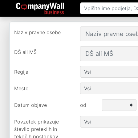
Naziv pravne osebe
DŠ ali MŠ
Regija
Mesto
Datum objave
od
Povzetek prikazuje
število preteklih in
tekočih postopkov,