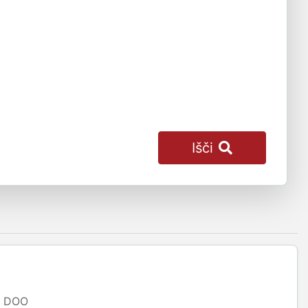
Išči
DOO