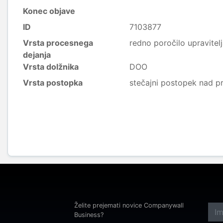
Konec objave
ID
7103877
Vrsta procesnega
redno poročilo upravitel
dejanja
Vrsta dolžnika
DOO
Vrsta postopka
stečajni postopek nad p
Želite prejemati novice Companywall
Business?