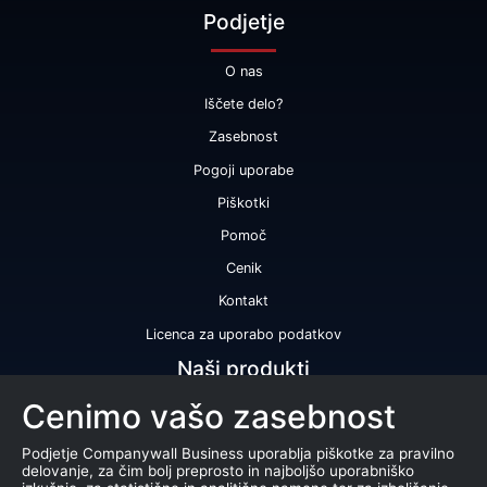
Podjetje
O nas
Iščete delo?
Zasebnost
Pogoji uporabe
Piškotki
Pomoč
Cenik
Kontakt
Licenca za uporabo podatkov
Naši produkti
Cenimo vašo zasebnost
Bonitetna ocena
Bonitetno poročilo
Podjetje Companywall Business uporablja piškotke za pravilno
delovanje, za čim bolj preprosto in najboljšo uporabniško
Certifikat bonitetne odličnosti