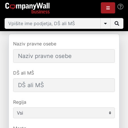
Naziv pravne osebe
DŠ ali MŠ
Regija