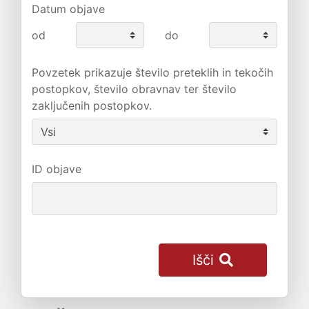
Datum objave
od
do
Povzetek prikazuje število preteklih in tekočih
postopkov, število obravnav ter število
zaključenih postopkov.
ID objave
Išči