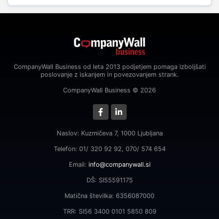
CompanyWall Business od leta 2013 podjetjem pomaga izboljšati
poslovanje z iskanjem in povezovanjem strank.
CompanyWall Business © 2026
Naslov: Kuzmičeva 7, 1000 Ljubljana
Telefon: 01/ 320 92 92, 070/ 574 654
Email:
info@companywall.si
DŠ: SI55591175
Matična številka: 6356087000
TRR: SI56 3400 0101 5850 809