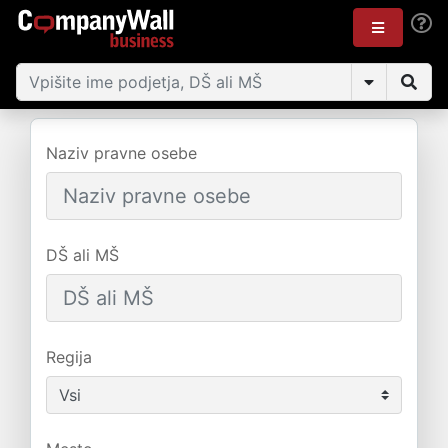
Naziv pravne osebe
DŠ ali MŠ
Regija