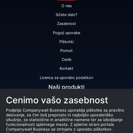
O nas
Iščete delo?
Zasebnost
Pogoji uporabe
Piškotki
Pomoč
Cenik
Kontakt
Licenca za uporabo podatkov
Naši produkti
Cenimo vašo zasebnost
Bonitetna ocena
Bonitetno poročilo
Podjetje Companywall Business uporablja piškotke za pravilno
delovanje, za čim bolj preprosto in najboljšo uporabniško
Certifikat bonitetne odličnosti
izkušnjo, za statistične in analitične namene ter za izboljšanje
funkcionalnosti spletnega mesta. Z spletne strani portala
Produkti
Companywall Business se strinjate z uporabo piškotkov.