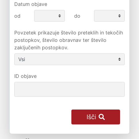
Datum objave
od
do
Povzetek prikazuje število preteklih in tekočih
postopkov, število obravnav ter število
zaključenih postopkov.
ID objave
Išči