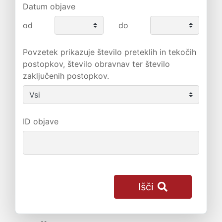
Datum objave
od
do
Povzetek prikazuje število preteklih in tekočih
postopkov, število obravnav ter število
zaključenih postopkov.
ID objave
Išči