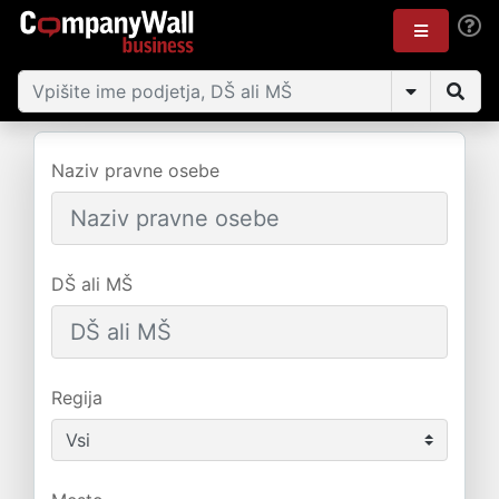
Naziv pravne osebe
DŠ ali MŠ
Regija