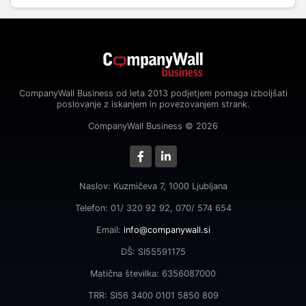
CompanyWall Business od leta 2013 podjetjem pomaga izboljšati
poslovanje z iskanjem in povezovanjem strank.
CompanyWall Business © 2026
Naslov: Kuzmičeva 7, 1000 Ljubljana
Telefon: 01/ 320 92 92, 070/ 574 654
Email:
info@companywall.si
DŠ: SI55591175
Matična številka: 6356087000
TRR: SI56 3400 0101 5850 809