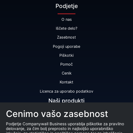
Podjetje
O nas
Iščete delo?
Zasebnost
Pogoji uporabe
Piškotki
Pomoč
Cenik
Kontakt
Licenca za uporabo podatkov
Naši produkti
Cenimo vašo zasebnost
Bonitetna ocena
Bonitetno poročilo
Podjetje Companywall Business uporablja piškotke za pravilno
delovanje, za čim bolj preprosto in najboljšo uporabniško
Certifikat bonitetne odličnosti