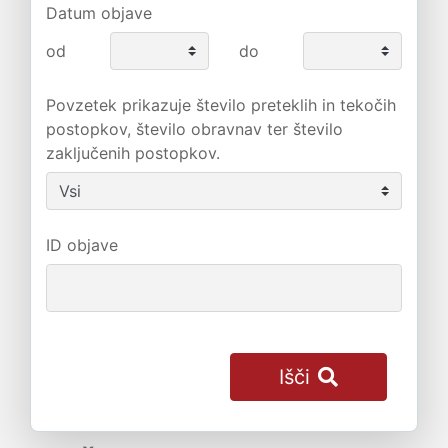
Datum objave
od
do
Povzetek prikazuje število preteklih in tekočih
postopkov, število obravnav ter število
zaključenih postopkov.
ID objave
Išči