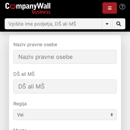
Naziv pravne osebe
DŠ ali MŠ
Regija