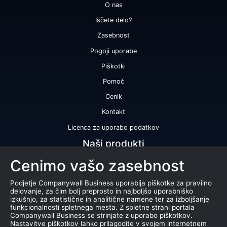
O nas
Iščete delo?
Zasebnost
Pogoji uporabe
Piškotki
Pomoč
Cenik
Kontakt
Licenca za uporabo podatkov
Naši produkti
Cenimo vašo zasebnost
Bonitetna ocena
Bonitetno poročilo
Podjetje Companywall Business uporablja piškotke za pravilno
delovanje, za čim bolj preprosto in najboljšo uporabniško
Certifikat bonitetne odličnosti
izkušnjo, za statistične in analitične namene ter za izboljšanje
funkcionalnosti spletnega mesta. Z spletne strani portala
Produkti
Companywall Business se strinjate z uporabo piškotkov.
Nastavitve piškotkov lahko prilagodite v svojem internetnem