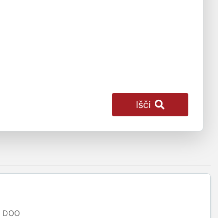
Išči
DOO