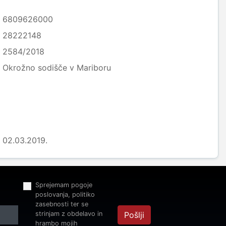
6809626000
28222148
2584/2018
Okrožno sodišče v Mariboru
02.03.2019.
Sprejemam pogoje
poslovanja, politiko
zasebnosti ter se
strinjam z obdelavo in
Pošlji
hrambo mojih