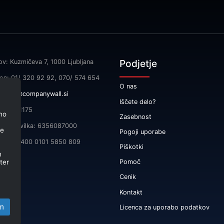
Podjetje
ov: Kuzmičeva 7, 1000 Ljubljana
fon: 01/ 320 92 92, 070/ 574 654
O nas
l:
info@companywall.si
Iščete delo?
SI55591175
no
Zasebnost
čna številka: 6356087000
je
Pogoji uporabe
 SI56 3400 0101 5850 809
Piškotki
m
ter
Pomoč
Cenik
Kontakt
m
Licenca za uporabo podatkov