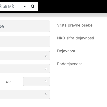
Vrsta pravne osebe
NKD šifra dejavnosti
Dejavnost
Poddejavnost
do