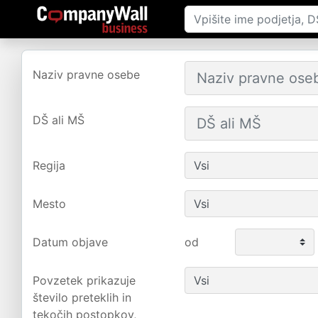
Naziv pravne osebe
DŠ ali MŠ
Regija
Mesto
Datum objave
od
Povzetek prikazuje
število preteklih in
tekočih postopkov,