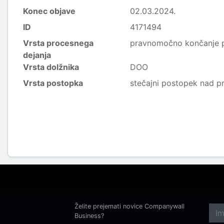
Konec objave
02.03.2024.
ID
4171494
Vrsta procesnega
pravnomočno končanje 
dejanja
Vrsta dolžnika
DOO
Vrsta postopka
stečajni postopek nad p
Želite prejemati novice Companywall
Business?