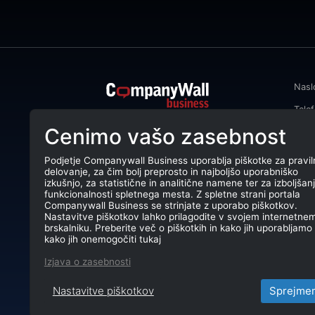
Nasl
Tele
CompanyWall Business od leta 2013
Cenimo vašo zasebnost
Emai
podjetjem pomaga izboljšati
poslovanje z iskanjem in povezovanjem
DŠ: 
strank.
Podjetje Companywall Business uporablja piškotke za pravil
delovanje, za čim bolj preprosto in najboljšo uporabniško
Mati
CompanyWall Business © 2026
izkušnjo, za statistične in analitične namene ter za izboljšan
funkcionalnosti spletnega mesta. Z spletne strani portala
TRR:
Companywall Business se strinjate z uporabo piškotkov.
Nastavitve piškotkov lahko prilagodite v svojem internetne
brskalniku. Preberite več o piškotkih in kako jih uporabljamo 
kako jih onemogočiti tukaj
Izjava o zasebnosti
Nastavitve piškotkov
Sprejme