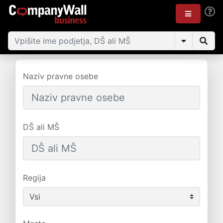
Naziv pravne osebe
DŠ ali MŠ
Regija