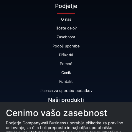
Podjetje
O nas
Iščete delo?
Zasebnost
Pogoji uporabe
Piškotki
Pomoč
Cenik
Kontakt
Licenca za uporabo podatkov
Naši produkti
Cenimo vašo zasebnost
Bonitetna ocena
Bonitetno poročilo
Podjetje Companywall Business uporablja piškotke za pravilno
delovanje, za čim bolj preprosto in najboljšo uporabniško
Certifikat bonitetne odličnosti