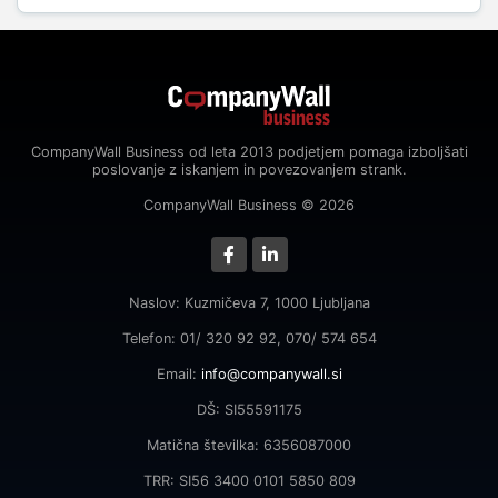
CompanyWall Business od leta 2013 podjetjem pomaga izboljšati
poslovanje z iskanjem in povezovanjem strank.
CompanyWall Business © 2026
Naslov: Kuzmičeva 7, 1000 Ljubljana
Telefon: 01/ 320 92 92, 070/ 574 654
Email:
info@companywall.si
DŠ: SI55591175
Matična številka: 6356087000
TRR: SI56 3400 0101 5850 809