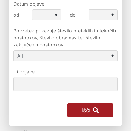
Datum objave
od
do
Povzetek prikazuje število preteklih in tekočih
postopkov, število obravnav ter število
zaključenih postopkov.
ID objave
Išči