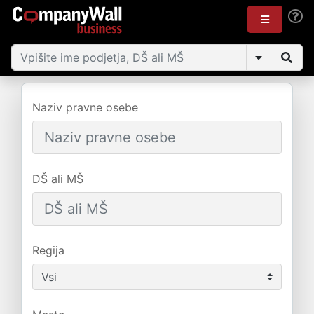
Naziv pravne osebe
DŠ ali MŠ
Regija