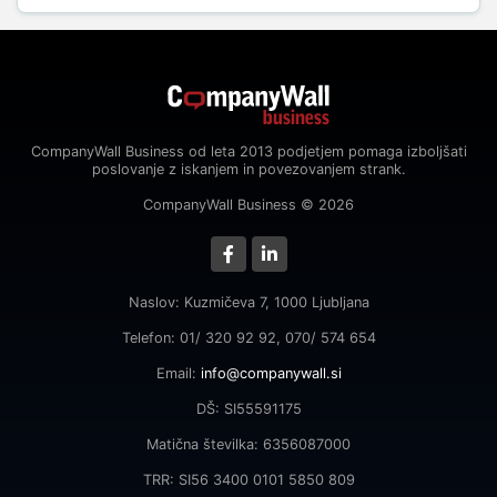
CompanyWall Business od leta 2013 podjetjem pomaga izboljšati
poslovanje z iskanjem in povezovanjem strank.
CompanyWall Business © 2026
Naslov: Kuzmičeva 7, 1000 Ljubljana
Telefon: 01/ 320 92 92, 070/ 574 654
Email:
info@companywall.si
DŠ: SI55591175
Matična številka: 6356087000
TRR: SI56 3400 0101 5850 809