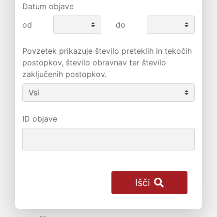
Datum objave
od
do
Povzetek prikazuje število preteklih in tekočih
postopkov, število obravnav ter število
zaključenih postopkov.
ID objave
Išči