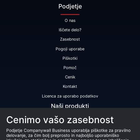
Podjetje
O nas
Iščete delo?
Zasebnost
Pogoji uporabe
Piškotki
Pomoč
Cenik
Kontakt
Licenca za uporabo podatkov
Naši produkti
Cenimo vašo zasebnost
Bonitetna ocena
Bonitetno poročilo
Podjetje Companywall Business uporablja piškotke za pravilno
delovanje, za čim bolj preprosto in najboljšo uporabniško
Certifikat bonitetne odličnosti