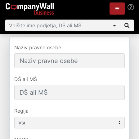
Naziv pravne osebe
DŠ ali MŠ
Regija