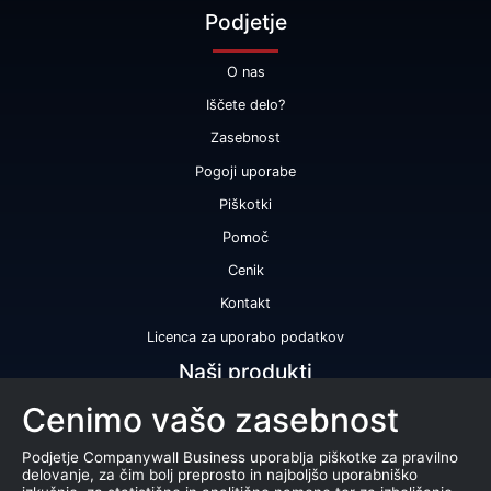
Podjetje
O nas
Iščete delo?
Zasebnost
Pogoji uporabe
Piškotki
Pomoč
Cenik
Kontakt
Licenca za uporabo podatkov
Naši produkti
Cenimo vašo zasebnost
Bonitetna ocena
Bonitetno poročilo
Podjetje Companywall Business uporablja piškotke za pravilno
delovanje, za čim bolj preprosto in najboljšo uporabniško
Certifikat bonitetne odličnosti