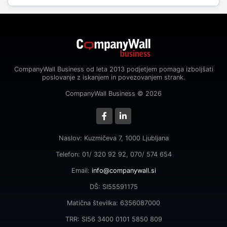
CompanyWall Business od leta 2013 podjetjem pomaga izboljšati
poslovanje z iskanjem in povezovanjem strank.
CompanyWall Business © 2026
Naslov: Kuzmičeva 7, 1000 Ljubljana
Telefon: 01/ 320 92 92, 070/ 574 654
Email:
info@companywall.si
DŠ: SI55591175
Matična številka: 6356087000
TRR: SI56 3400 0101 5850 809