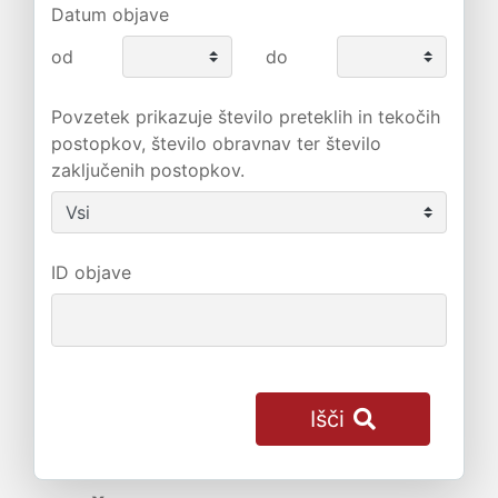
Datum objave
od
do
Povzetek prikazuje število preteklih in tekočih
postopkov, število obravnav ter število
zaključenih postopkov.
ID objave
Išči