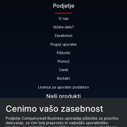
Podjetje
O nas
Iščete delo?
Zasebnost
Pogoji uporabe
Piškotki
Pomoč
Cenik
Kontakt
Licenca za uporabo podatkov
Naši produkti
Cenimo vašo zasebnost
Bonitetna ocena
Bonitetno poročilo
Podjetje Companywall Business uporablja piškotke za pravilno
delovanje, za čim bolj preprosto in najboljšo uporabniško
Certifikat bonitetne odličnosti