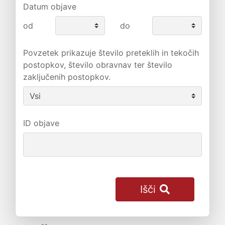
Datum objave
od
do
Povzetek prikazuje število preteklih in tekočih
postopkov, število obravnav ter število
zaključenih postopkov.
ID objave
Išči