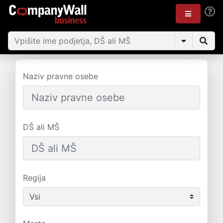
Naziv pravne osebe
DŠ ali MŠ
Regija