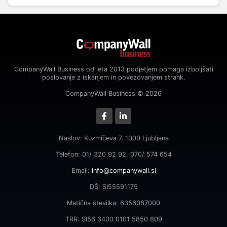
CompanyWall Business od leta 2013 podjetjem pomaga izboljšati
poslovanje z iskanjem in povezovanjem strank.
CompanyWall Business © 2026
Naslov: Kuzmičeva 7, 1000 Ljubljana
Telefon: 01/ 320 92 92, 070/ 574 654
Email:
info@companywall.si
DŠ: SI55591175
Matična številka: 6356087000
TRR: SI56 3400 0101 5850 809