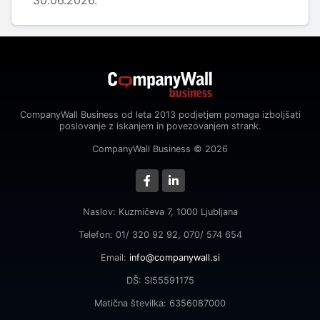
30.06.2026.
CompanyWall Business od leta 2013 podjetjem pomaga izboljšati
poslovanje z iskanjem in povezovanjem strank.
CompanyWall Business © 2026
Naslov: Kuzmičeva 7, 1000 Ljubljana
Telefon: 01/ 320 92 92, 070/ 574 654
Email:
info@companywall.si
DŠ: SI55591175
Matična številka: 6356087000