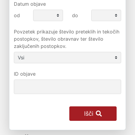
Datum objave
od
do
Povzetek prikazuje število preteklih in tekočih
postopkov, število obravnav ter število
zaključenih postopkov.
ID objave
Išči