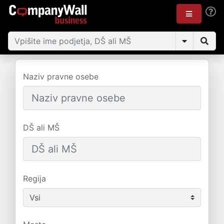
Naziv pravne osebe
DŠ ali MŠ
Regija