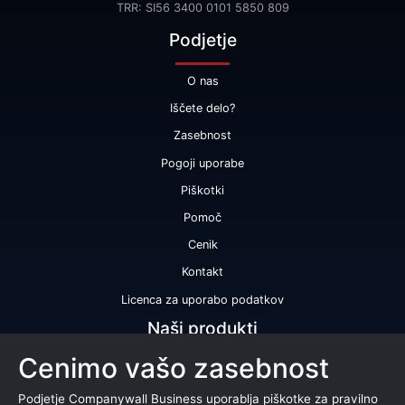
TRR: SI56 3400 0101 5850 809
Podjetje
O nas
Iščete delo?
Zasebnost
Pogoji uporabe
Piškotki
Pomoč
Cenik
Kontakt
Licenca za uporabo podatkov
Naši produkti
Cenimo vašo zasebnost
Bonitetna ocena
Bonitetno poročilo
Podjetje Companywall Business uporablja piškotke za pravilno