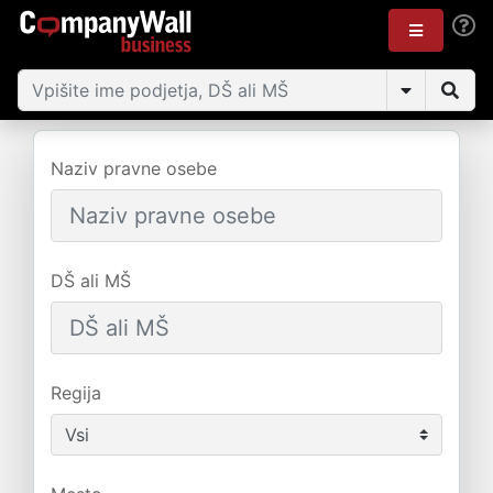
Naziv pravne osebe
DŠ ali MŠ
Regija