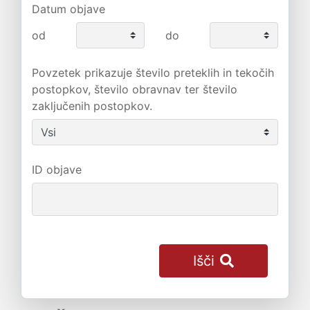
Datum objave
od
do
Povzetek prikazuje število preteklih in tekočih
postopkov, število obravnav ter število
zaključenih postopkov.
ID objave
Išči