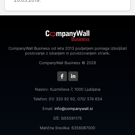
20.03.2019.
CompanyWall Business od leta 2013 podjetjem pomaga izboljšati
poslovanje z iskanjem in povezovanjem strank.
CompanyWall Business © 2026
Naslov: Kuzmičeva 7, 1000 Ljubljana
Telefon: 01/ 320 92 92, 070/ 574 654
Email:
info@companywall.si
DŠ: SI55591175
Matična številka: 6356087000