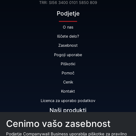
TRR: SI56 3400 0101 5850 809
Podjetje
O nas
Iščete delo?
Zasebnost
Pogoji uporabe
Piškotki
Pomoč
Cenik
Kontakt
Licenca za uporabo podatkov
Naši produkti
Cenimo vašo zasebnost
Bonitetna ocena
Bonitetno poročilo
Podjetje Companywall Business uporablja piškotke za pravilno