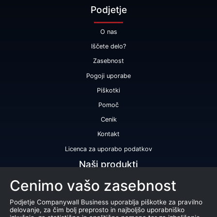
Podjetje
O nas
Iščete delo?
Zasebnost
Pogoji uporabe
Piškotki
Pomoč
Cenik
Kontakt
Licenca za uporabo podatkov
Naši produkti
Cenimo vašo zasebnost
Bonitetna ocena
Bonitetno poročilo
Podjetje Companywall Business uporablja piškotke za pravilno
delovanje, za čim bolj preprosto in najboljšo uporabniško
Certifikat bonitetne odličnosti