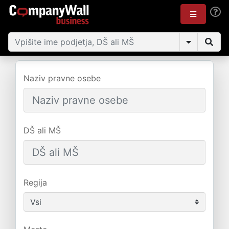
Naziv pravne osebe
DŠ ali MŠ
Regija