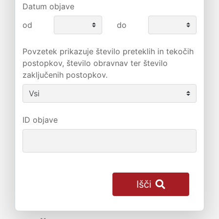
Datum objave
od
do
Povzetek prikazuje število preteklih in tekočih
postopkov, število obravnav ter število
zaključenih postopkov.
ID objave
Išči