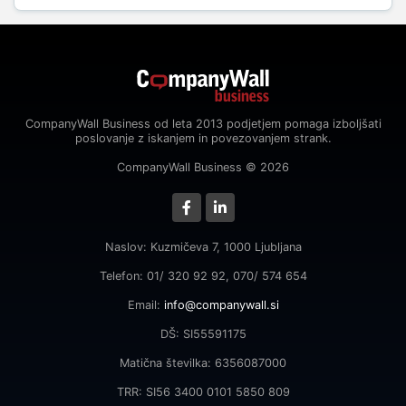
CompanyWall Business od leta 2013 podjetjem pomaga izboljšati
poslovanje z iskanjem in povezovanjem strank.
CompanyWall Business © 2026
Naslov: Kuzmičeva 7, 1000 Ljubljana
Telefon: 01/ 320 92 92, 070/ 574 654
Email:
info@companywall.si
DŠ: SI55591175
Matična številka: 6356087000
TRR: SI56 3400 0101 5850 809