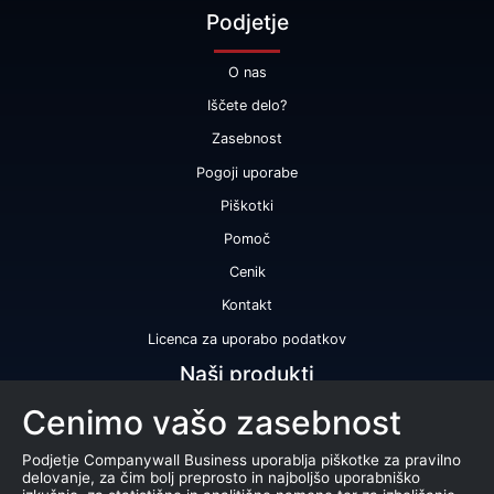
Podjetje
O nas
Iščete delo?
Zasebnost
Pogoji uporabe
Piškotki
Pomoč
Cenik
Kontakt
Licenca za uporabo podatkov
Naši produkti
Cenimo vašo zasebnost
Bonitetna ocena
Bonitetno poročilo
Podjetje Companywall Business uporablja piškotke za pravilno
delovanje, za čim bolj preprosto in najboljšo uporabniško
Certifikat bonitetne odličnosti