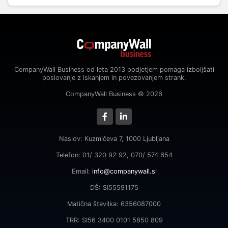
CompanyWall Business od leta 2013 podjetjem pomaga izboljšati
poslovanje z iskanjem in povezovanjem strank.
CompanyWall Business © 2026
Naslov: Kuzmičeva 7, 1000 Ljubljana
Telefon: 01/ 320 92 92, 070/ 574 654
Email:
info@companywall.si
DŠ: SI55591175
Matična številka: 6356087000
TRR: SI56 3400 0101 5850 809