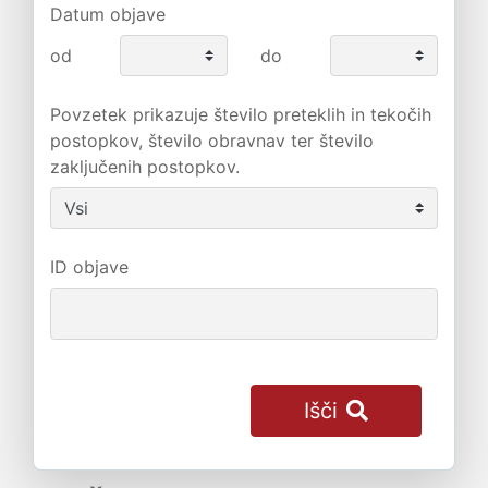
Datum objave
od
do
Povzetek prikazuje število preteklih in tekočih
postopkov, število obravnav ter število
zaključenih postopkov.
ID objave
Išči