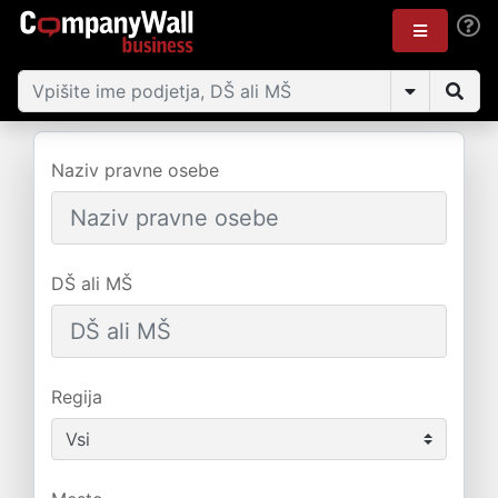
Naziv pravne osebe
DŠ ali MŠ
Regija