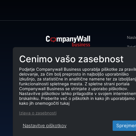
Nasl
Tele
CompanyWall Business od leta 2013
Cenimo vašo zasebnost
Emai
podjetjem pomaga izboljšati
poslovanje z iskanjem in povezovanjem
DŠ: 
strank.
Podjetje Companywall Business uporablja piškotke za pravil
delovanje, za čim bolj preprosto in najboljšo uporabniško
Mati
CompanyWall Business © 2026
izkušnjo, za statistične in analitične namene ter za izboljšan
funkcionalnosti spletnega mesta. Z spletne strani portala
TRR:
Companywall Business se strinjate z uporabo piškotkov.
Nastavitve piškotkov lahko prilagodite v svojem internetne
brskalniku. Preberite več o piškotkih in kako jih uporabljamo 
kako jih onemogočiti tukaj
Izjava o zasebnosti
Nastavitve piškotkov
Sprejme