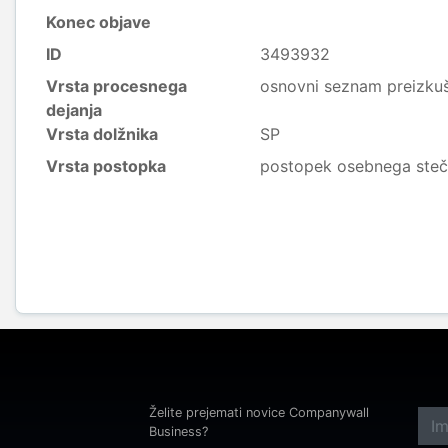
Konec objave
ID
3493932
Vrsta procesnega
osnovni seznam preizkuše
dejanja
Vrsta dolžnika
SP
Vrsta postopka
postopek osebnega steč
Želite prejemati novice Companywall
Business?