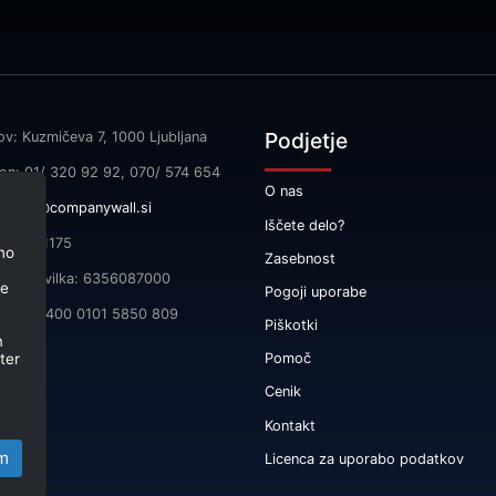
Podjetje
ov: Kuzmičeva 7, 1000 Ljubljana
fon: 01/ 320 92 92, 070/ 574 654
O nas
l:
info@companywall.si
Iščete delo?
SI55591175
no
Zasebnost
čna številka: 6356087000
je
Pogoji uporabe
 SI56 3400 0101 5850 809
Piškotki
m
ter
Pomoč
Cenik
Kontakt
m
Licenca za uporabo podatkov