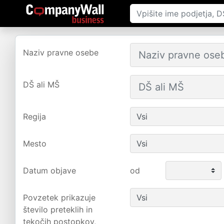
Naziv pravne osebe
DŠ ali MŠ
Regija
Mesto
Datum objave
od
Povzetek prikazuje
število preteklih in
tekočih postopkov,