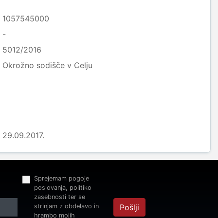
1057545000
-
5012/2016
Okrožno sodišče v Celju
29.09.2017.
Sprejemam pogoje
poslovanja, politiko
zasebnosti ter se
strinjam z obdelavo in
Pošlji
hrambo mojih