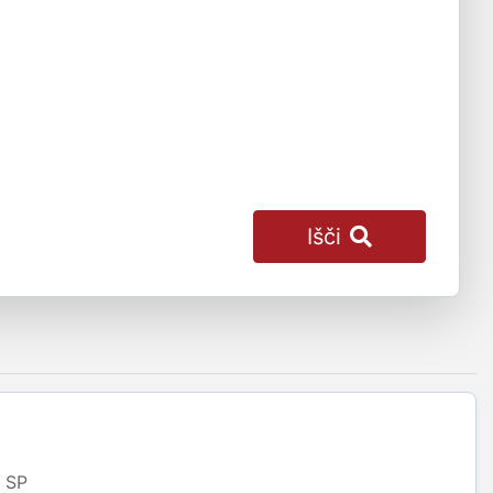
Išči
SP