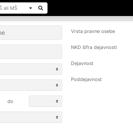
Vrsta pravne osebe
NKD šifra dejavnosti
Dejavnost
Poddejavnost
do