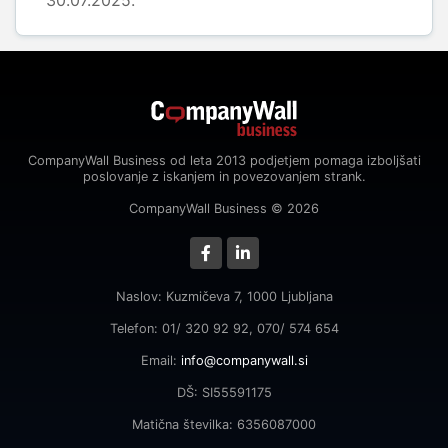
30.07.2025.
CompanyWall Business od leta 2013 podjetjem pomaga izboljšati
poslovanje z iskanjem in povezovanjem strank.
CompanyWall Business © 2026
Naslov: Kuzmičeva 7, 1000 Ljubljana
Telefon: 01/ 320 92 92, 070/ 574 654
Email:
info@companywall.si
DŠ: SI55591175
Matična številka: 6356087000