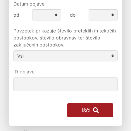
Datum objave
od
do
Povzetek prikazuje število preteklih in tekočih
postopkov, število obravnav ter število
zaključenih postopkov.
ID objave
Išči