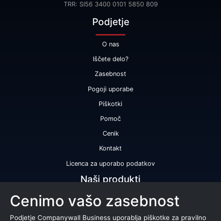
TRR: SI56 3400 0101 5850 809
Podjetje
O nas
Iščete delo?
Zasebnost
Pogoji uporabe
Piškotki
Pomoč
Cenik
Kontakt
Licenca za uporabo podatkov
Naši produkti
Cenimo vašo zasebnost
Bonitetna ocena
Bonitetno poročilo
Podjetje Companywall Business uporablja piškotke za pravilno