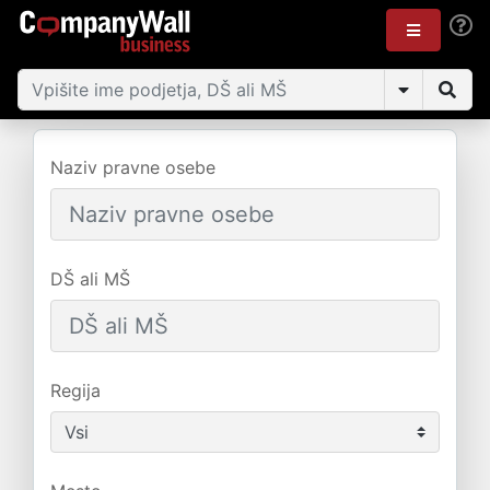
Naziv pravne osebe
DŠ ali MŠ
Regija