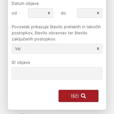
Datum objave
od
do
Povzetek prikazuje število preteklih in tekočih
postopkov, število obravnav ter število
zaključenih postopkov.
ID objave
Išči