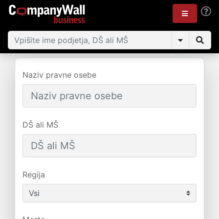
Naziv pravne osebe
DŠ ali MŠ
Regija