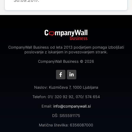
30.09.2017.
CompanyWall Business od leta 2013 podjetjem pomaga izboljšati
poslovanje z iskanjem in povezovanjem strank.
CompanyWall Business © 2026
Naslov: Kuzmičeva 7, 1000 Ljubljana
Telefon: 01/ 320 92 92, 070/ 574 654
Email:
info@companywall.si
DŠ: SI55591175
Matična številka: 6356087000