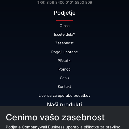
TRR: SI56 3400 0101 5850 809
Podjetje
O nas
Iščete delo?
Zasebnost
Pogoji uporabe
Piškotki
Pomoč
Cenik
Kontakt
Licenca za uporabo podatkov
Naši produkti
Cenimo vašo zasebnost
Bonitetna ocena
Bonitetno poročilo
Podjetje Companywall Business uporablja piškotke za pravilno