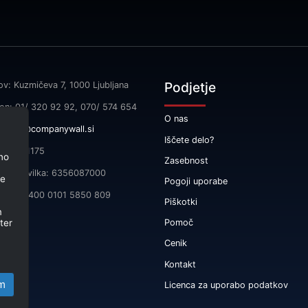
Podjetje
ov: Kuzmičeva 7, 1000 Ljubljana
fon: 01/ 320 92 92, 070/ 574 654
O nas
l:
info@companywall.si
Iščete delo?
SI55591175
no
Zasebnost
čna številka: 6356087000
je
Pogoji uporabe
 SI56 3400 0101 5850 809
Piškotki
m
ter
Pomoč
Cenik
Kontakt
m
Licenca za uporabo podatkov