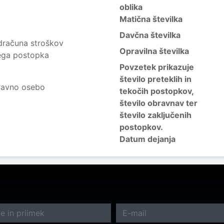
oblika
Matična številka
Davčna številka
računa stroškov
Opravilna številka
kega postopka
Povzetek prikazuje
število preteklih in
ravno osebo
tekočih postopkov,
število obravnav ter
število zaključenih
postopkov.
Datum dejanja