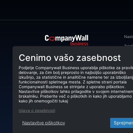
Nasl
Tele
CompanyWall Business od leta 2013
Cenimo vašo zasebnost
Emai
podjetjem pomaga izboljšati
poslovanje z iskanjem in povezovanjem
DŠ: 
strank.
Podjetje Companywall Business uporablja piškotke za pravil
delovanje, za čim bolj preprosto in najboljšo uporabniško
Mati
CompanyWall Business © 2026
izkušnjo, za statistične in analitične namene ter za izboljšan
funkcionalnosti spletnega mesta. Z spletne strani portala
TRR:
Companywall Business se strinjate z uporabo piškotkov.
Nastavitve piškotkov lahko prilagodite v svojem internetne
brskalniku. Preberite več o piškotkih in kako jih uporabljamo 
kako jih onemogočiti tukaj
Izjava o zasebnosti
Nastavitve piškotkov
Sprejme