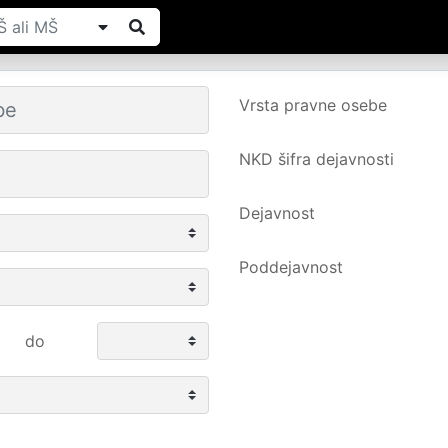
Vrsta pravne osebe
NKD šifra dejavnosti
Dejavnost
Poddejavnost
do