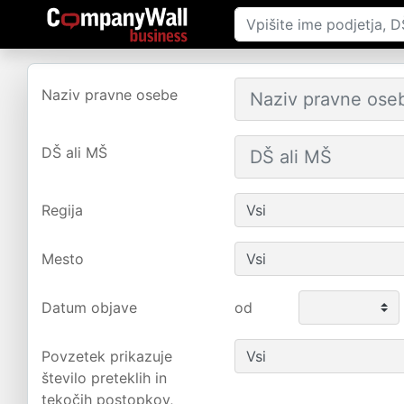
Naziv pravne osebe
DŠ ali MŠ
Regija
Mesto
Datum objave
od
Povzetek prikazuje
število preteklih in
tekočih postopkov,