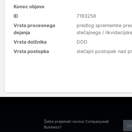
Konec objave
ID
7193258
Vrsta procesnega
predlog spremembe pred
dejanja
stečajnega / likvidacijs
Vrsta dolžnika
DOO
Vrsta postopka
stečajni postopek nad p
Želite prejemati novice Companywall
Business?