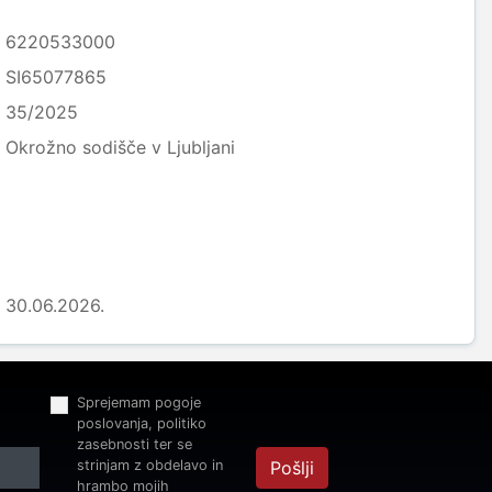
6220533000
SI65077865
35/2025
Okrožno sodišče v Ljubljani
30.06.2026.
Sprejemam pogoje
poslovanja, politiko
zasebnosti ter se
strinjam z obdelavo in
Pošlji
hrambo mojih