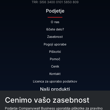
TRR: SI56 3400 0101 5850 809
Podjetje
O nas
Iščete delo?
Zasebnost
Pogoji uporabe
Piškotki
Pomoč
Cenik
Kontakt
Licenca za uporabo podatkov
Naši produkti
Cenimo vašo zasebnost
Bonitetna ocena
Bonitetno poročilo
Podjetje Companywall Business uporablja piškotke za pravilno