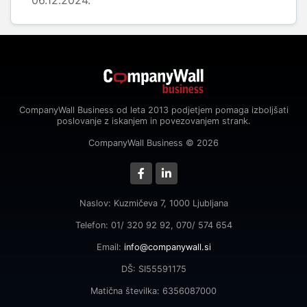
06.12.2024.
CompanyWall Business od leta 2013 podjetjem pomaga izboljšati
poslovanje z iskanjem in povezovanjem strank.
CompanyWall Business © 2026
Naslov: Kuzmičeva 7, 1000 Ljubljana
Telefon: 01/ 320 92 92, 070/ 574 654
Email:
info@companywall.si
DŠ: SI55591175
Matična številka: 6356087000