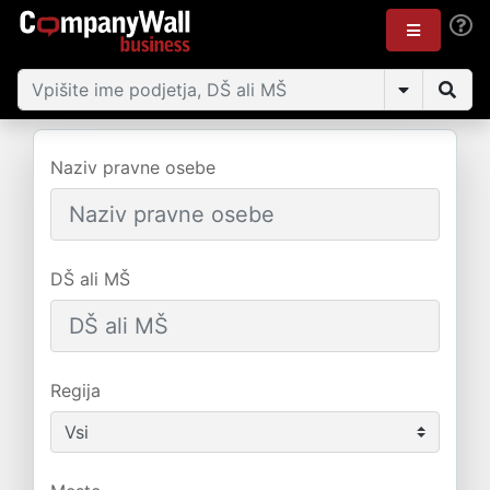
Naziv pravne osebe
DŠ ali MŠ
Regija