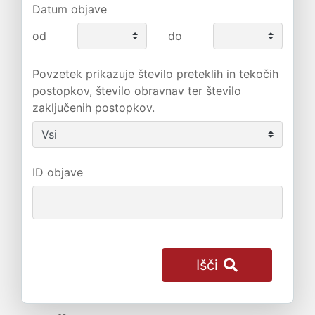
Datum objave
od
do
Povzetek prikazuje število preteklih in tekočih
postopkov, število obravnav ter število
zaključenih postopkov.
ID objave
Išči