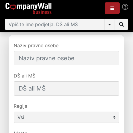
Naziv pravne osebe
DŠ ali MŠ
Regija