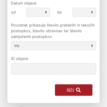
Datum objave
od
do
Povzetek prikazuje število preteklih in tekočih
postopkov, število obravnav ter število
zaključenih postopkov.
ID objave
Išči