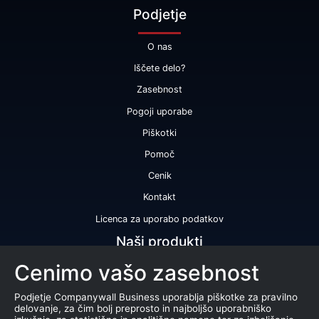
Podjetje
O nas
Iščete delo?
Zasebnost
Pogoji uporabe
Piškotki
Pomoč
Cenik
Kontakt
Licenca za uporabo podatkov
Naši produkti
Cenimo vašo zasebnost
Bonitetna ocena
Bonitetno poročilo
Podjetje Companywall Business uporablja piškotke za pravilno
delovanje, za čim bolj preprosto in najboljšo uporabniško
Certifikat bonitetne odličnosti