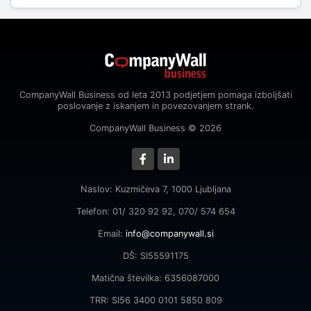
CompanyWall Business od leta 2013 podjetjem pomaga izboljšati
poslovanje z iskanjem in povezovanjem strank.
CompanyWall Business © 2026
Naslov: Kuzmičeva 7, 1000 Ljubljana
Telefon: 01/ 320 92 92, 070/ 574 654
Email:
info@companywall.si
DŠ: SI55591175
Matična številka: 6356087000
TRR: SI56 3400 0101 5850 809