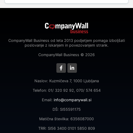
CompanyWall Business od leta 2013 podjetjem pomaga izboljšati
poslovanje z iskanjem in povezovanjem strank.
CompanyWall Business © 2026
Naslov: Kuzmičeva 7, 1000 Ljubljana
Telefon: 01/ 320 92 92, 070/ 574 654
Email:
info@companywall.si
DŠ: SI55591175
Matična številka: 6356087000
TRR: SI56 3400 0101 5850 809