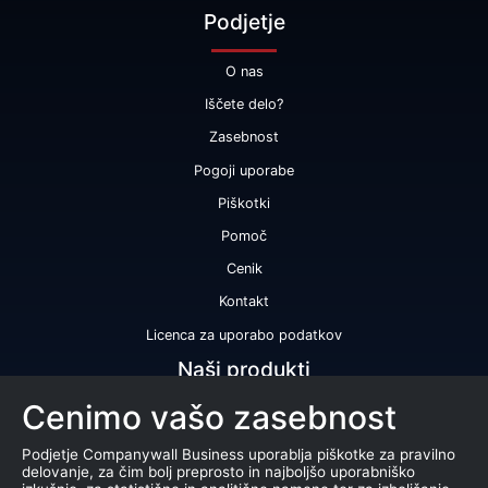
Podjetje
O nas
Iščete delo?
Zasebnost
Pogoji uporabe
Piškotki
Pomoč
Cenik
Kontakt
Licenca za uporabo podatkov
Naši produkti
Cenimo vašo zasebnost
Bonitetna ocena
Bonitetno poročilo
Podjetje Companywall Business uporablja piškotke za pravilno
delovanje, za čim bolj preprosto in najboljšo uporabniško
Certifikat bonitetne odličnosti