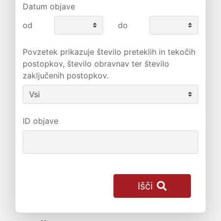
Datum objave
od
do
Povzetek prikazuje število preteklih in tekočih
postopkov, število obravnav ter število
zaključenih postopkov.
ID objave
Išči