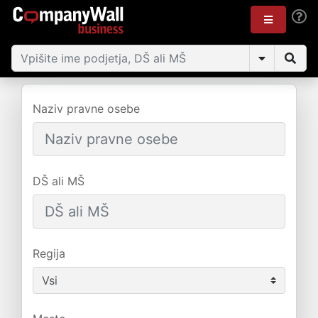
Naziv pravne osebe
DŠ ali MŠ
Regija