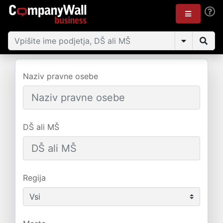
Naziv pravne osebe
DŠ ali MŠ
Regija