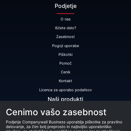
Podjetje
O nas
Iščete delo?
Zasebnost
Pogoji uporabe
Piškotki
Pomoč
Cenik
Kontakt
Licenca za uporabo podatkov
Naši produkti
Cenimo vašo zasebnost
Bonitetna ocena
Bonitetno poročilo
Podjetje Companywall Business uporablja piškotke za pravilno
delovanje, za čim bolj preprosto in najboljšo uporabniško
Certifikat bonitetne odličnosti