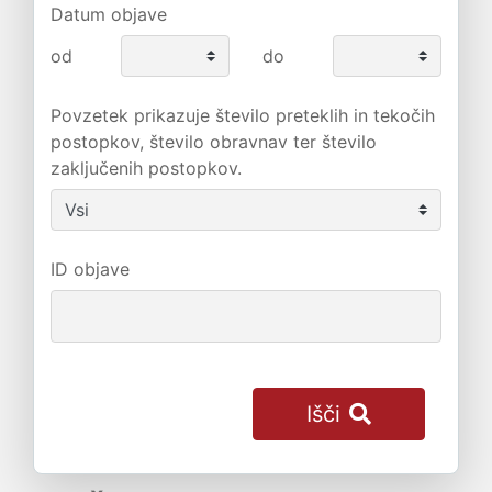
Datum objave
od
do
Povzetek prikazuje število preteklih in tekočih
postopkov, število obravnav ter število
zaključenih postopkov.
ID objave
Išči