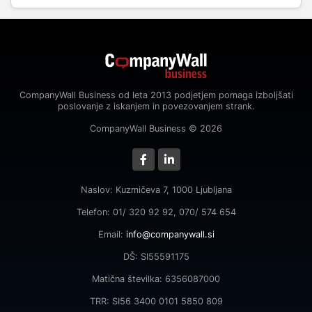
CompanyWall Business od leta 2013 podjetjem pomaga izboljšati
poslovanje z iskanjem in povezovanjem strank.
CompanyWall Business © 2026
Naslov: Kuzmičeva 7, 1000 Ljubljana
Telefon: 01/ 320 92 92, 070/ 574 654
Email:
info@companywall.si
DŠ: SI55591175
Matična številka: 6356087000
TRR: SI56 3400 0101 5850 809