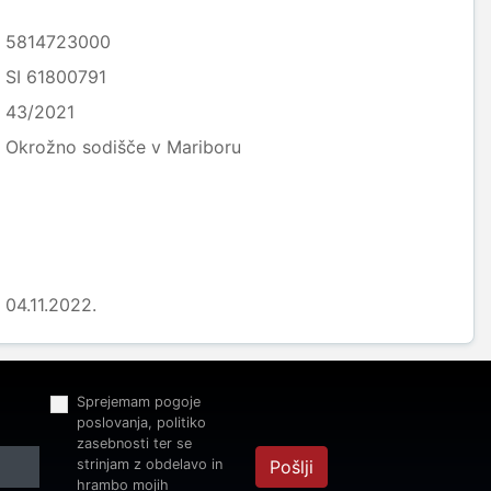
5814723000
SI 61800791
43/2021
Okrožno sodišče v Mariboru
04.11.2022.
Sprejemam pogoje
poslovanja, politiko
zasebnosti ter se
strinjam z obdelavo in
Pošlji
hrambo mojih