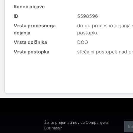
Konec objave
ID
5598596
Vrsta procesnega
drugo procesno dejanja 
dejanja
postopku
Vrsta dolžnika
DOO
Vrsta postopka
stečajni postopek nad p
Želite prejemati novice Companywall
Business?