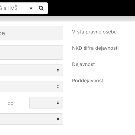
Vrsta pravne osebe
NKD šifra dejavnosti
Dejavnost
Poddejavnost
do