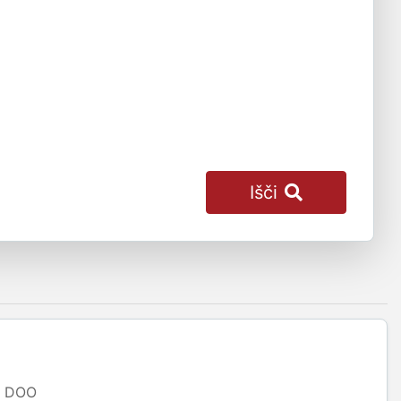
Išči
DOO