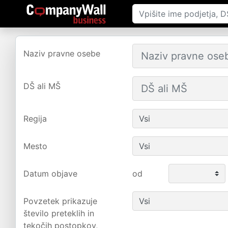
Naziv pravne osebe
DŠ ali MŠ
Regija
Mesto
Datum objave
od
Povzetek prikazuje
število preteklih in
tekočih postopkov,