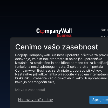
Nasl
Tele
CompanyWall Business od leta 2013
Cenimo vašo zasebnost
Emai
podjetjem pomaga izboljšati
poslovanje z iskanjem in povezovanjem
DŠ: 
strank.
Podjetje Companywall Business uporablja piškotke za pravil
delovanje, za čim bolj preprosto in najboljšo uporabniško
Mati
CompanyWall Business © 2026
izkušnjo, za statistične in analitične namene ter za izboljšan
funkcionalnosti spletnega mesta. Z spletne strani portala
TRR:
Companywall Business se strinjate z uporabo piškotkov.
Nastavitve piškotkov lahko prilagodite v svojem internetne
brskalniku. Preberite več o piškotkih in kako jih uporabljamo 
kako jih onemogočiti tukaj
Izjava o zasebnosti
Nastavitve piškotkov
Sprejme