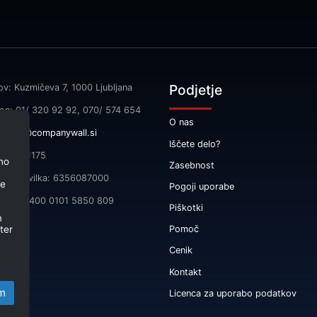
Podjetje
ov: Kuzmičeva 7, 1000 Ljubljana
fon: 01/ 320 92 92, 070/ 574 654
O nas
l:
info@companywall.si
Iščete delo?
SI55591175
no
Zasebnost
čna številka: 6356087000
je
Pogoji uporabe
 SI56 3400 0101 5850 809
Piškotki
m
ter
Pomoč
Cenik
Kontakt
m
Licenca za uporabo podatkov