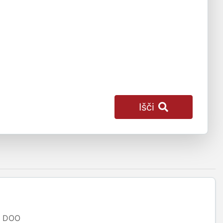
Išči
DOO