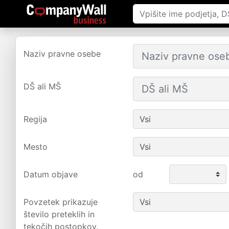
Naziv pravne osebe
DŠ ali MŠ
Regija
Mesto
Datum objave
od
Povzetek prikazuje
število preteklih in
tekočih postopkov,