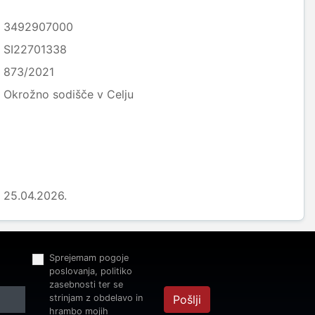
3492907000
SI22701338
873/2021
Okrožno sodišče v Celju
25.04.2026.
Sprejemam pogoje
poslovanja, politiko
zasebnosti ter se
strinjam z obdelavo in
Pošlji
hrambo mojih