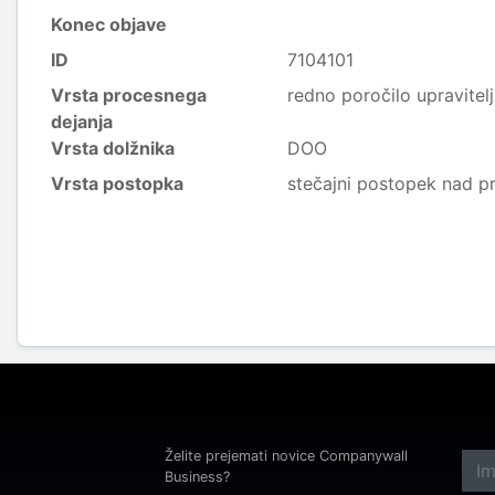
Konec objave
ID
7104101
Vrsta procesnega
redno poročilo upravitel
dejanja
Vrsta dolžnika
DOO
Vrsta postopka
stečajni postopek nad p
Želite prejemati novice Companywall
Business?