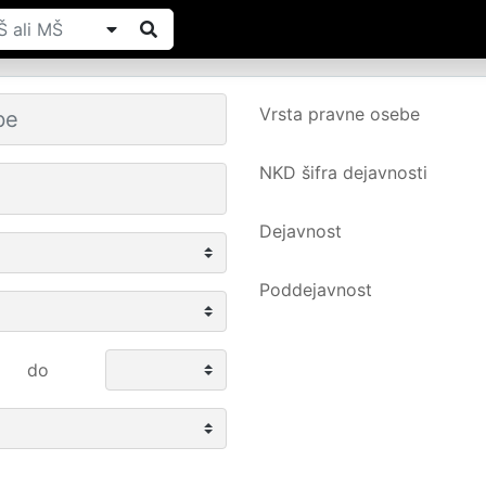
Vrsta pravne osebe
NKD šifra dejavnosti
Dejavnost
Poddejavnost
do