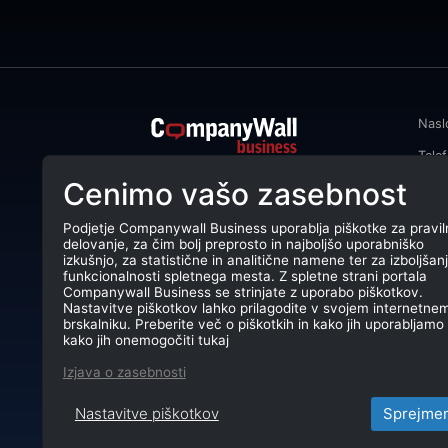
Nasl
Tele
CompanyWall Business od leta 2013
Cenimo vašo zasebnost
Emai
podjetjem pomaga izboljšati
poslovanje z iskanjem in povezovanjem
DŠ: 
strank.
Podjetje Companywall Business uporablja piškotke za pravil
delovanje, za čim bolj preprosto in najboljšo uporabniško
Mati
CompanyWall Business © 2026
izkušnjo, za statistične in analitične namene ter za izboljšan
funkcionalnosti spletnega mesta. Z spletne strani portala
TRR:
Companywall Business se strinjate z uporabo piškotkov.
Nastavitve piškotkov lahko prilagodite v svojem internetne
brskalniku. Preberite več o piškotkih in kako jih uporabljamo 
kako jih onemogočiti tukaj
Izjava o zasebnosti
Nastavitve piškotkov
Sprejme