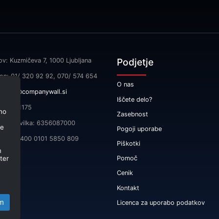
Podjetje
ov: Kuzmičeva 7, 1000 Ljubljana
fon: 01/ 320 92 92, 070/ 574 654
O nas
l:
info@companywall.si
Iščete delo?
SI55591175
no
Zasebnost
čna številka: 6356087000
je
Pogoji uporabe
 SI56 3400 0101 5850 809
Piškotki
m
ter
Pomoč
Cenik
Kontakt
m
Licenca za uporabo podatkov