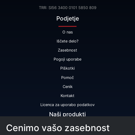
TRR: SI56 3400 0101 5850 809
Podjetje
O nas
Iščete delo?
Zasebnost
Pogoji uporabe
Piškotki
Pomoč
Cenik
Kontakt
Licenca za uporabo podatkov
Naši produkti
Cenimo vašo zasebnost
Bonitetna ocena