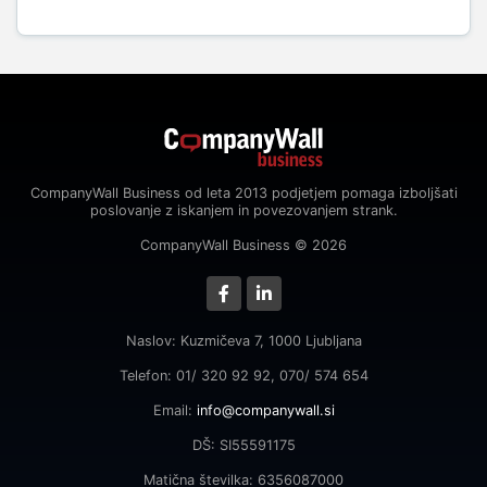
CompanyWall Business od leta 2013 podjetjem pomaga izboljšati
poslovanje z iskanjem in povezovanjem strank.
CompanyWall Business © 2026
Naslov: Kuzmičeva 7, 1000 Ljubljana
Telefon: 01/ 320 92 92, 070/ 574 654
Email:
info@companywall.si
DŠ: SI55591175
Matična številka: 6356087000