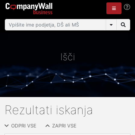
Išči
Rezultati iskanja
ODPRI VSE
ZAPRI VSE