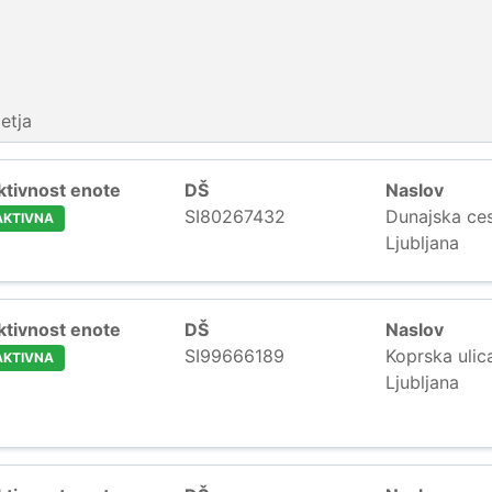
etja
ktivnost enote
DŠ
Naslov
SI80267432
Dunajska ce
AKTIVNA
Ljubljana
ktivnost enote
DŠ
Naslov
SI99666189
Koprska ulic
AKTIVNA
Ljubljana