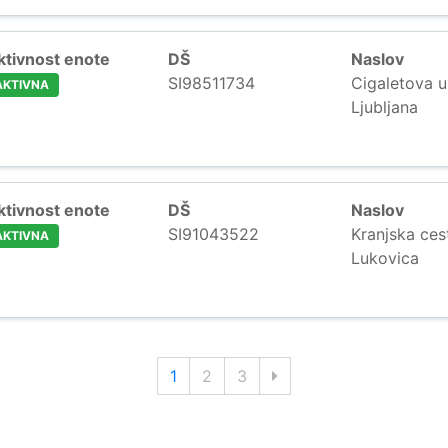
ktivnost enote
DŠ
Naslov
SI98511734
Cigaletova u
AKTIVNA
Ljubljana
ktivnost enote
DŠ
Naslov
SI91043522
Kranjska ces
AKTIVNA
Lukovica
1
2
3