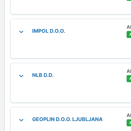
A
IMPOL D.O.O.
A
NLB D.D.
A
GEOPLIN D.O.O. LJUBLJANA