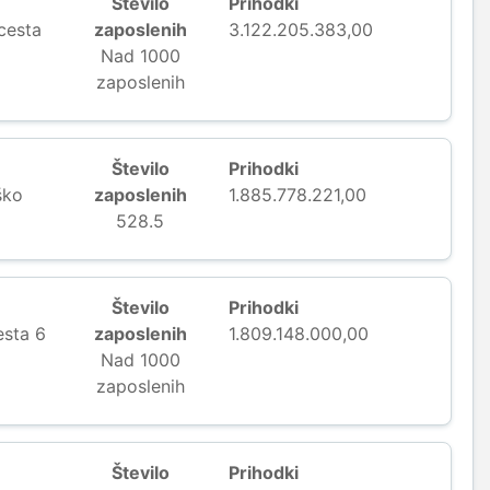
Število
Prihodki
cesta
zaposlenih
3.122.205.383,00
Nad 1000
zaposlenih
Število
Prihodki
ško
zaposlenih
1.885.778.221,00
528.5
Število
Prihodki
esta 6
zaposlenih
1.809.148.000,00
Nad 1000
zaposlenih
Število
Prihodki