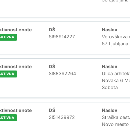
ktivnost enote
DŠ
Naslov
SI98914227
Verovškova u
AKTIVNA
57 Ljubljana
ktivnost enote
DŠ
Naslov
SI88362264
Ulica arhitek
AKTIVNA
Novaka 6 M
Sobota
ktivnost enote
DŠ
Naslov
SI51439972
Straška cest
AKTIVNA
Novo mesto