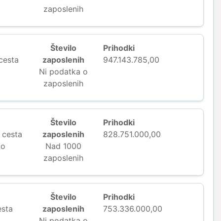
zaposlenih
Število
Prihodki
cesta
zaposlenih
947.143.785,00
Ni podatka o
zaposlenih
Število
Prihodki
 cesta
zaposlenih
828.751.000,00
to
Nad 1000
zaposlenih
Število
Prihodki
esta
zaposlenih
753.336.000,00
Ni podatka o