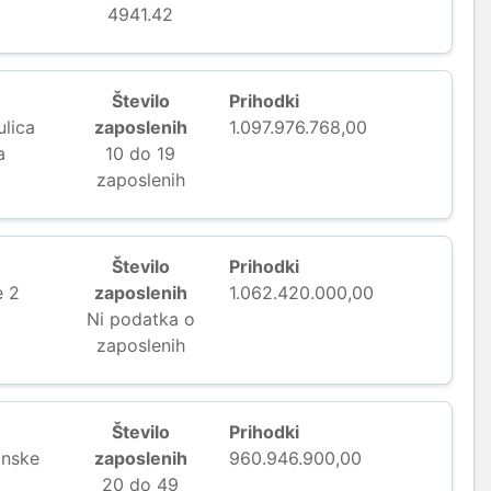
4941.42
Število
Prihodki
ulica
zaposlenih
1.097.976.768,00
a
10 do 19
zaposlenih
Število
Prihodki
e 2
zaposlenih
1.062.420.000,00
Ni podatka o
zaposlenih
Število
Prihodki
anske
zaposlenih
960.946.900,00
20 do 49