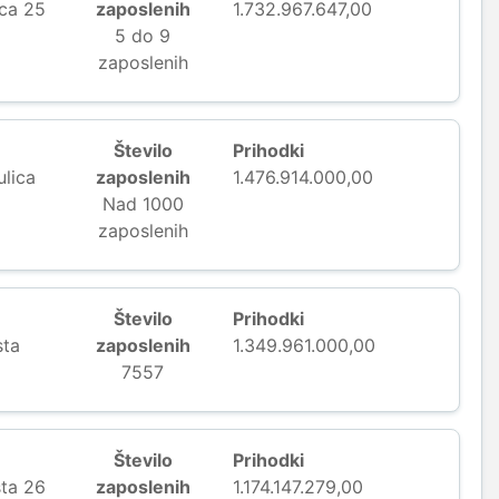
ica 25
zaposlenih
1.732.967.647,00
5 do 9
zaposlenih
Število
Prihodki
lica
zaposlenih
1.476.914.000,00
Nad 1000
zaposlenih
Število
Prihodki
sta
zaposlenih
1.349.961.000,00
a
7557
Število
Prihodki
sta 26
zaposlenih
1.174.147.279,00