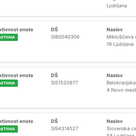
Ljubljana
ktivnost enote
DŠ
Naslov
SI80040306
Miklošičeva 
AKTIVNA
19 Ljubljana
ktivnost enote
DŠ
Naslov
SI51520877
Belokranjska
AKTIVNA
4 Novo mes
ktivnost enote
DŠ
Naslov
SI94314527
Slovenska c
AKTIVNA
58 Ljubljana