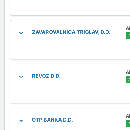
A
ZAVAROVALNICA TRIGLAV, D.D.
A
REVOZ D.D.
A
OTP BANKA D.D.