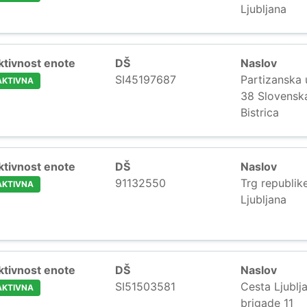
Ljubljana
ktivnost enote
DŠ
Naslov
SI45197687
Partizanska 
AKTIVNA
38 Slovensk
Bistrica
ktivnost enote
DŠ
Naslov
91132550
Trg republik
AKTIVNA
Ljubljana
ktivnost enote
DŠ
Naslov
SI51503581
Cesta Ljublj
AKTIVNA
brigade 11