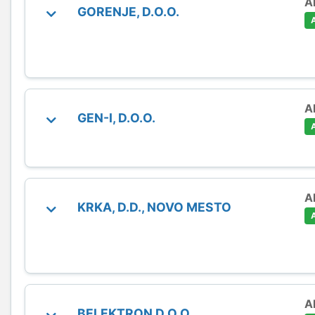
A
GORENJE, D.O.O.
A
GEN-I, D.O.O.
A
KRKA, D.D., NOVO MESTO
A
BELEKTRON D.O.O.