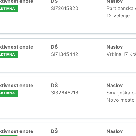
ktivnost enote
DŠ
Naslov
SI72615320
Partizanska 
AKTIVNA
12 Velenje
ktivnost enote
DŠ
Naslov
SI71345442
Vrbina 17 Kr
AKTIVNA
ktivnost enote
DŠ
Naslov
SI82646716
Šmarješka c
AKTIVNA
Novo mesto
ktivnost enote
DŠ
Naslov