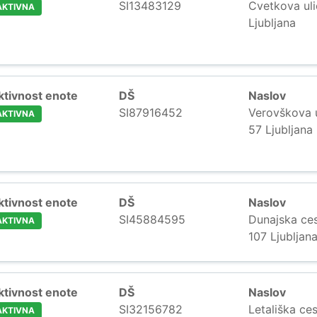
SI13483129
Cvetkova ul
AKTIVNA
Ljubljana
ktivnost enote
DŠ
Naslov
SI87916452
Verovškova u
AKTIVNA
57 Ljubljana
ktivnost enote
DŠ
Naslov
SI45884595
Dunajska ce
AKTIVNA
107 Ljubljan
ktivnost enote
DŠ
Naslov
SI32156782
Letališka ce
AKTIVNA