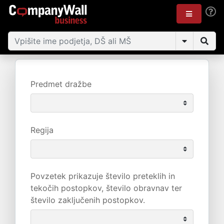
Predmet dražbe
Regija
Povzetek prikazuje število preteklih in
tekočih postopkov, število obravnav ter
število zaključenih postopkov.