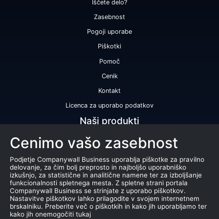
Iščete delo?
Zasebnost
Pogoji uporabe
Piškotki
Pomoč
Cenik
Kontakt
Licenca za uporabo podatkov
Naši produkti
Cenimo vašo zasebnost
Bonitetna ocena
Bonitetno poročilo
Podjetje Companywall Business uporablja piškotke za pravilno
delovanje, za čim bolj preprosto in najboljšo uporabniško
Certifikat bonitetne odličnosti
izkušnjo, za statistične in analitične namene ter za izboljšanje
funkcionalnosti spletnega mesta. Z spletne strani portala
Produkti
Companywall Business se strinjate z uporabo piškotkov.
Nastavitve piškotkov lahko prilagodite v svojem internetnem
Sodelovanje z registrom AJPES
brskalniku. Preberite več o piškotkih in kako jih uporabljamo ter
kako jih onemogočiti tukaj