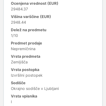
Ocenjena vrednost (EUR)
29484.37
Višina varščine (EUR)
2948.44
Delež na predmetu
1/10
Predmet prodaje
Nepremičnina
Vrsta predmeta
Zemljišča
Vrsta postopka
Izvršilni postopek
Sodišče
Okrajno sodišče v Ljubljani
Vrsta vpisnika
I