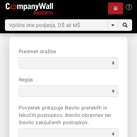
Predmet dražbe
Regija
Povzetek prikazuje število preteklih in
tekočih postopkov, število obravnav ter
število zaključenih postopkov.