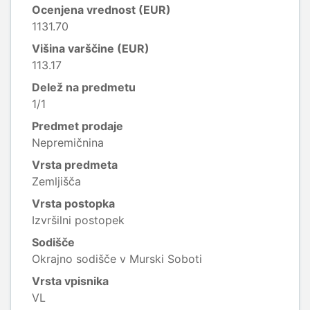
Ocenjena vrednost (EUR)
1131.70
Višina varščine (EUR)
113.17
Delež na predmetu
1/1
Predmet prodaje
Nepremičnina
Vrsta predmeta
Zemljišča
Vrsta postopka
Izvršilni postopek
Sodišče
Okrajno sodišče v Murski Soboti
Vrsta vpisnika
VL