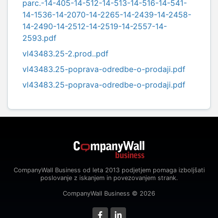
parc.-14-405-14-512-14-513-14-516-14-541-
14-1536-14-2070-14-2265-14-2439-14-2458-
14-2490-14-2512-14-2519-14-2557-14-
2593.pdf
vl43483.25-2.prod..pdf
vl43483.25-poprava-odredbe-o-prodaji.pdf
vl43483.25-poprava-odredbe-o-prodaji.pdf
CompanyWall Business od leta 2013 podjetjem pomaga izboljšati
poslovanje z iskanjem in povezovanjem strank.
CompanyWall Business © 2026