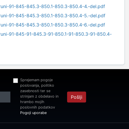
bruni-91-845-845.3-850.1-850.3-850.4-4.-del.pdf
bruni-91-845-845.3-850.1-850.3-850.4-5.-del.pdf
bruni-91-845-845.3-850.1-850.3-850.4-6.-del.pdf
bruni-91-845-91-845.3-91-850.1-91-850.3-91-850.4-
Sprejemam pogoje
poslovanja, politiko
zasebnosti ter se
strinjam z obdelavo in
Pošlji
hrambo mojih
poslovnih podatkov
Pogoji uporabe