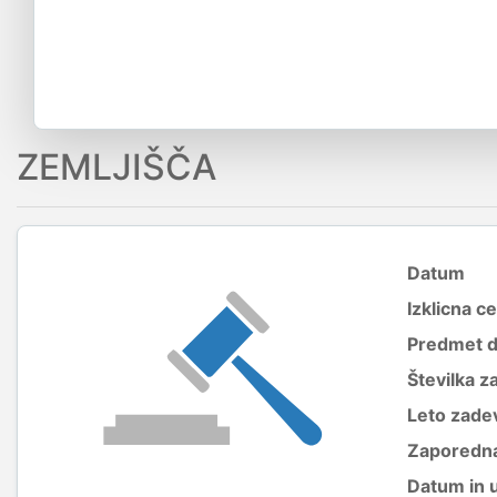
ZEMLJIŠČA
Datum
Izklicna c
Predmet 
Številka z
Leto zade
Zaporedna
Datum in 