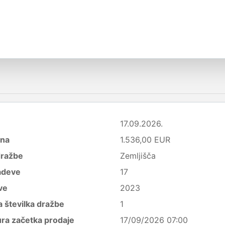
17.09.2026.
ena
1.536,00 EUR
dražbe
Zemljišča
adeve
17
ve
2023
 številka dražbe
1
ura začetka prodaje
17/09/2026 07:00