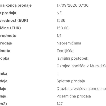
ura konca prodaje
17/09/2026 07:30
a prodaja
NE
vrednost (EUR)
1536
ščine (EUR)
153.60
predmetu
1/1
rodaje
Nepremičnina
dmeta
Zemljišča
topka
Izvršilni postopek
Okrajno sodišče v Murski S
nika
I
daje
Spletna prodaja
daje
Dražba z zviševanjem cene
daje
Posamična prodaja
(m2)
147