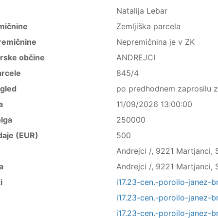
Natalija Lebar
mičnine
Zemljiška parcela
remičnine
Nepremičnina je v ZK
trske občine
ANDREJCI
arcele
845/4
ogled
po predhodnem zaprosilu za
a
11/09/2026 13:00:00
lga
250000
daje (EUR)
500
Andrejci /, 9221 Martjanci, 
a
Andrejci /, 9221 Martjanci, 
i
i17.23-cen.-poroilo-janez-
i17.23-cen.-poroilo-janez-
i17.23-cen.-poroilo-janez-