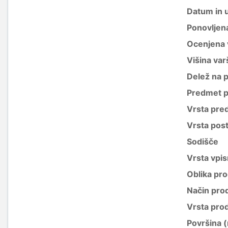
Datum in 
Ponovljen
Ocenjena 
Višina var
Delež na 
Predmet p
Vrsta pre
Vrsta pos
Sodišče
Vrsta vpis
Oblika pro
Način pro
Vrsta pro
Površina 