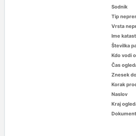
Sodnik
Tip nepre
Vrsta nep
Ime katas
Številka p
Kdo vodi 
Čas ogled
Znesek do
Korak pro
Naslov
Kraj ogled
Dokument