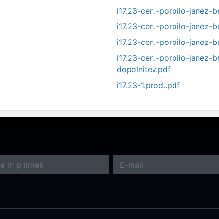
i17.23-cen.-poroilo-janez-
i17.23-cen.-poroilo-janez-
i17.23-cen.-poroilo-janez-
i17.23-cen.-poroilo-janez-
dopolnitev.pdf
i17.23-1.prod..pdf