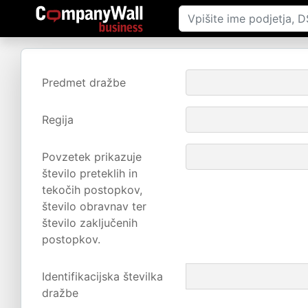
Predmet dražbe
Regija
Povzetek prikazuje
število preteklih in
tekočih postopkov,
število obravnav ter
število zaključenih
postopkov.
Identifikacijska številka
dražbe