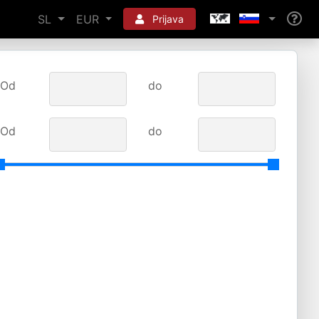
SL
EUR
Prijava
Od
do
Od
do