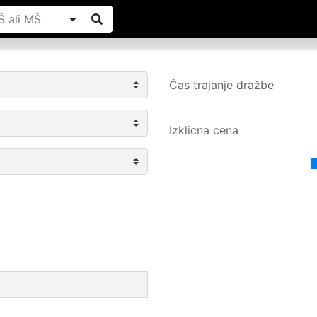
Čas trajanje dražbe
Izklicna cena