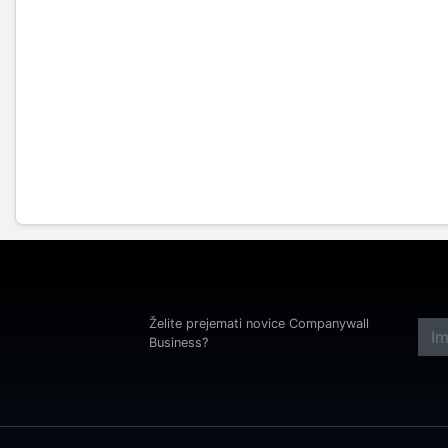
Želite prejemati novice Companywall
Business?