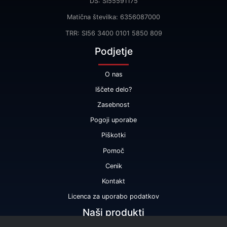
DŠ: SI55591175
Matična številka: 6356087000
TRR: SI56 3400 0101 5850 809
Podjetje
O nas
Iščete delo?
Zasebnost
Pogoji uporabe
Piškotki
Pomoč
Cenik
Kontakt
Licenca za uporabo podatkov
Naši produkti