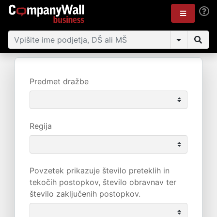
Predmet dražbe
Regija
Povzetek prikazuje število preteklih in
tekočih postopkov, število obravnav ter
število zaključenih postopkov.