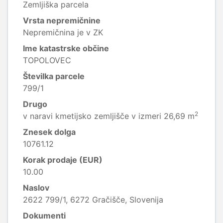
Zemljiška parcela
Vrsta nepremičnine
Nepremičnina je v ZK
Ime katastrske občine
TOPOLOVEC
Številka parcele
799/1
Drugo
2
v naravi kmetijsko zemljišče v izmeri 26,69 m
Znesek dolga
10761.12
Korak prodaje (EUR)
10.00
Naslov
2622 799/1, 6272 Gračišče, Slovenija
Dokumenti