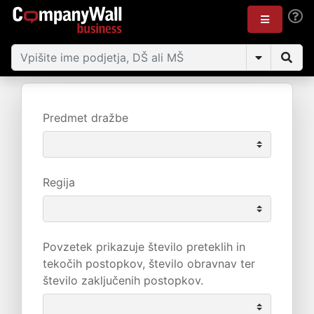
Predmet dražbe
Regija
Povzetek prikazuje število preteklih in
tekočih postopkov, število obravnav ter
število zaključenih postopkov.