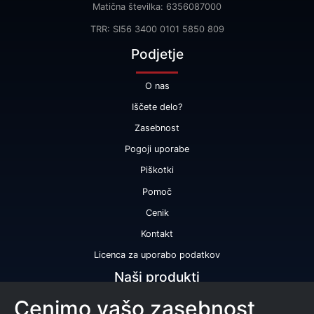
Matična številka: 6356087000
TRR: SI56 3400 0101 5850 809
Podjetje
O nas
Iščete delo?
Zasebnost
Pogoji uporabe
Piškotki
Pomoč
Cenik
Kontakt
Licenca za uporabo podatkov
Naši produkti
Cenimo vašo zasebnost
Bonitetna ocena