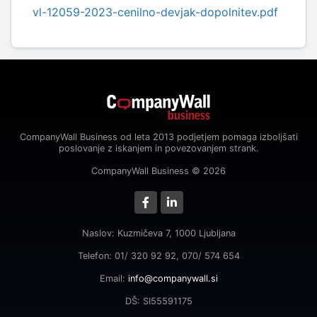
vl-12059-2023-cenilno-devjak-dopolnitev.pdf
CompanyWall Business od leta 2013 podjetjem pomaga izboljšati
poslovanje z iskanjem in povezovanjem strank.
CompanyWall Business © 2026
Naslov: Kuzmičeva 7, 1000 Ljubljana
Telefon: 01/ 320 92 92, 070/ 574 654
Email:
info@companywall.si
DŠ: SI55591175