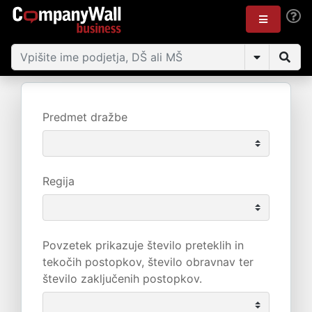
Predmet dražbe
Regija
Povzetek prikazuje število preteklih in
tekočih postopkov, število obravnav ter
število zaključenih postopkov.