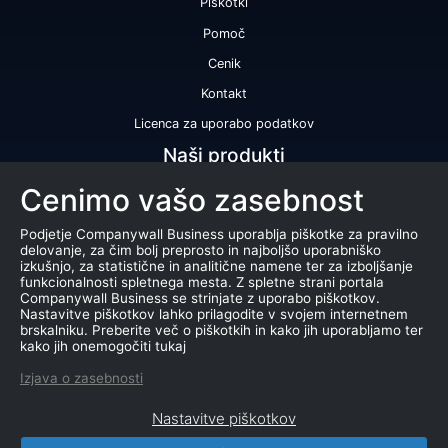
Piškotki
Pomoč
Cenik
Kontakt
Licenca za uporabo podatkov
Naši produkti
Cenimo vašo zasebnost
Bonitetna ocena
Bonitetno poročilo
Podjetje Companywall Business uporablja piškotke za pravilno
delovanje, za čim bolj preprosto in najboljšo uporabniško
Certifikat bonitetne odličnosti
izkušnjo, za statistične in analitične namene ter za izboljšanje
funkcionalnosti spletnega mesta. Z spletne strani portala
Produkti
Companywall Business se strinjate z uporabo piškotkov.
Nastavitve piškotkov lahko prilagodite v svojem internetnem
Sodelovanje z registrom AJPES
brskalniku. Preberite več o piškotkih in kako jih uporabljamo ter
kako jih onemogočiti tukaj
Stečaji
Izjava o zasebnosti
Dražbe
Nastavitve piškotkov
Marketing baza podatkov