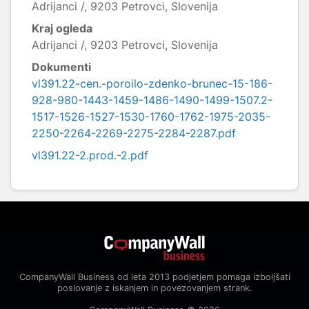
Adrijanci /, 9203 Petrovci, Slovenija
Kraj ogleda
Adrijanci /, 9203 Petrovci, Slovenija
Dokumenti
vl391.22-cen.-poroilo-zdenko-brunec-15-186-
928-980-1443-1459-1486-1490-1499-1507.2-
1517-1526-1527-1530-1760-1762-1975-2035-
2250-2264-2269-2275-2284-2287.pdf
vl391.22-2.prod.-2.pdf
CompanyWall Business od leta 2013 podjetjem pomaga izboljšati
poslovanje z iskanjem in povezovanjem strank.