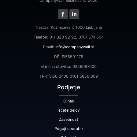
CompanyWall Business © 2026
Naslov: Kuzmičeva 7, 1000 Ljubljana
Telefon: 01/ 320 92 92, 070/ 574 654
Email:
info@companywall.si
DŠ: SI55591175
Matična številka: 6356087000
TRR: SI56 3400 0101 5850 809
Podjetje
O nas
Iščete delo?
Zasebnost
Pogoji uporabe