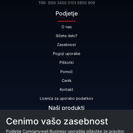
TRR: SI56 3400 0101 5850 809
Podjetje
O nas
Iščete delo?
Zasebnost
Pogoji uporabe
Piškotki
Pomoč
Cenik
Kontakt
Licenca za uporabo podatkov
Naši produkti
Cenimo vašo zasebnost
Bonitetna ocena
Bonitetno poročilo
Podjetje Companywall Business uporablja piškotke za pravilno