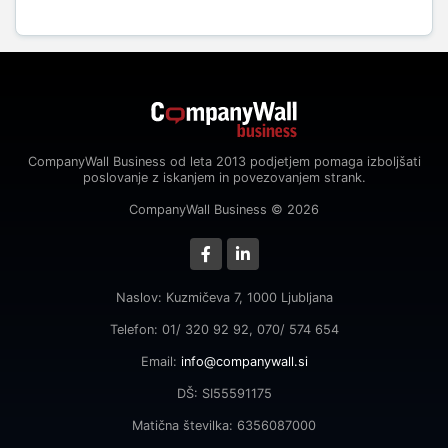
CompanyWall Business od leta 2013 podjetjem pomaga izboljšati
poslovanje z iskanjem in povezovanjem strank.
CompanyWall Business © 2026
Naslov: Kuzmičeva 7, 1000 Ljubljana
Telefon: 01/ 320 92 92, 070/ 574 654
Email:
info@companywall.si
DŠ: SI55591175
Matična številka: 6356087000