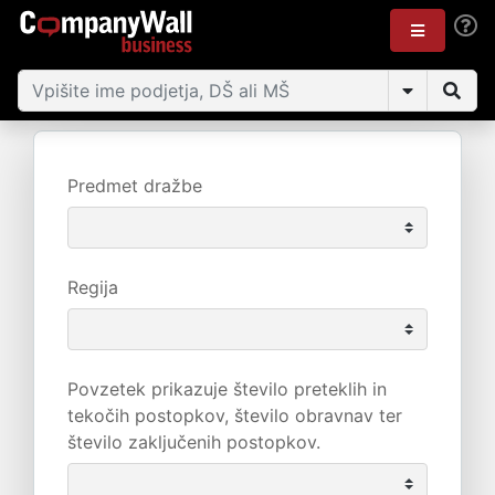
Predmet dražbe
Regija
Povzetek prikazuje število preteklih in
tekočih postopkov, število obravnav ter
število zaključenih postopkov.