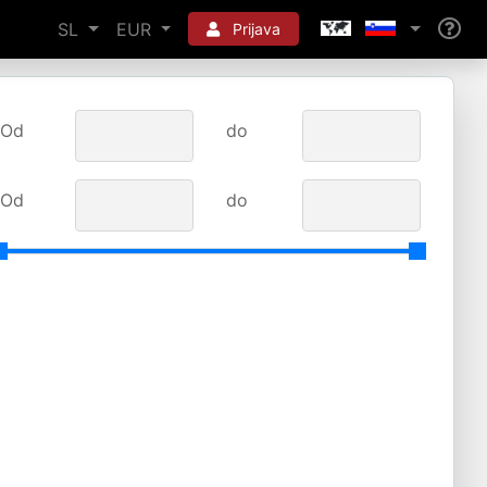
SL
EUR
Prijava
Od
do
Od
do