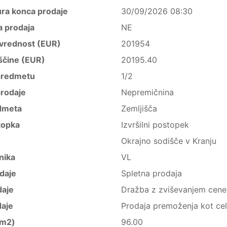
ura konca prodaje
30/09/2026 08:30
a prodaja
NE
vrednost (EUR)
201954
ščine (EUR)
20195.40
predmetu
1/2
rodaje
Nepremičnina
dmeta
Zemljišča
topka
Izvršilni postopek
Okrajno sodišče v Kranju
nika
VL
daje
Spletna prodaja
daje
Dražba z zviševanjem cene
daje
Prodaja premoženja kot ce
(m2)
96.00