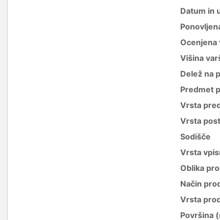
Datum in 
Ponovljen
Ocenjena 
Višina var
Delež na 
Predmet p
Vrsta pre
Vrsta pos
Sodišče
Vrsta vpis
Oblika pro
Način pro
Vrsta pro
Površina 