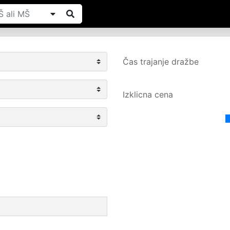
Čas trajanje dražbe
Izklicna cena