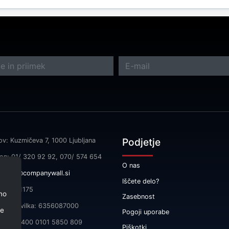
Podjetje
ov: Kuzmičeva 7, 1000 Ljubljana
fon: 01/ 320 92 92, 070/ 574 654
O nas
l:
info@companywall.si
Iščete delo?
SI55591175
no
Zasebnost
čna številka: 6356087000
je
Pogoji uporabe
 SI56 3400 0101 5850 809
Piškotki