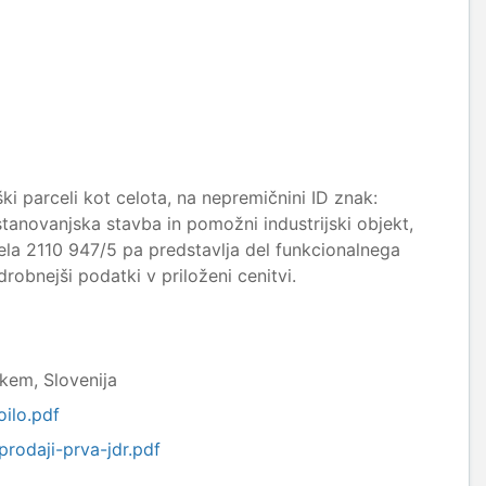
ki parceli kot celota, na nepremičnini ID znak:
stanovanjska stavba in pomožni industrijski objekt,
ela 2110 947/5 pa predstavlja del funkcionalnega
drobnejši podatki v priloženi cenitvi.
skem, Slovenija
ilo.pdf
rodaji-prva-jdr.pdf