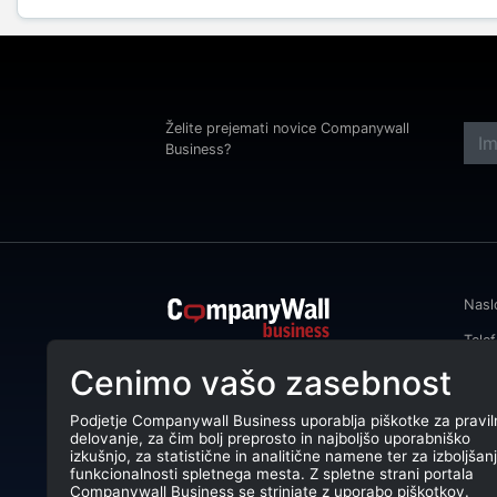
Želite prejemati novice Companywall
Business?
Nasl
Tele
CompanyWall Business od leta 2013
Cenimo vašo zasebnost
Emai
podjetjem pomaga izboljšati
poslovanje z iskanjem in povezovanjem
DŠ: 
strank.
Podjetje Companywall Business uporablja piškotke za pravil
delovanje, za čim bolj preprosto in najboljšo uporabniško
Mati
CompanyWall Business © 2026
izkušnjo, za statistične in analitične namene ter za izboljšan
funkcionalnosti spletnega mesta. Z spletne strani portala
TRR:
Companywall Business se strinjate z uporabo piškotkov.