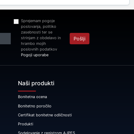
Sprejemam pogoje
poslovanja, politiko
zasebnosti ter se
strinjam z obdelavo in
Pošlji
hrambo mojih
poslovnih podatkov
Pogoji uporabe
Naši produkti
Bonitetna ocena
Bonitetno poročilo
Certifikat bonitetne odličnosti
Produkti
Sodelovanje z registrom AJPES