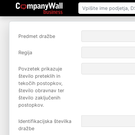
Predmet dražbe
Regija
Povzetek prikazuje
število preteklih in
tekočih postopkov,
število obravnav ter
število zaključenih
postopkov.
Identifikacijska številka
dražbe