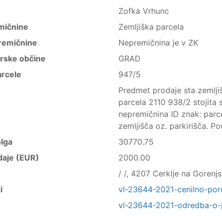
Zofka Vrhunc
mičnine
Zemljiška parcela
remičnine
Nepremičnina je v ZK
trske občine
GRAD
arcele
947/5
Predmet prodaje sta zemljiš
parcela 2110 938/2 stojita 
nepremičnina ID znak: parc
zemljišča oz. parkirišča. Po
lga
30770.75
daje (EUR)
2000.00
/ /, 4207 Cerklje na Gorenj
i
vl-23644-2021-cenilno-poro
vl-23644-2021-odredba-o-p