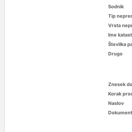
Sodnik
Tip nepre
Vrsta nep
Ime katas
Številka p
Drugo
Znesek do
Korak pro
Naslov
Dokument