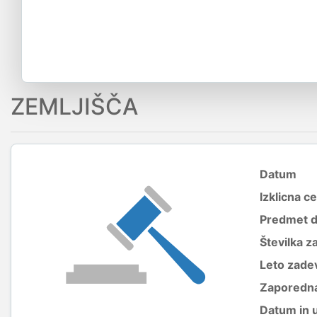
ZEMLJIŠČA
Datum
Izklicna c
Predmet 
Številka z
Leto zade
Zaporedna
Datum in 