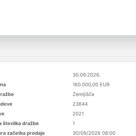
30.09.2026.
ena
160.000,00 EUR
dražbe
Zemljišča
adeve
23644
ve
2021
 številka dražbe
1
ura začetka prodaje
30/09/2026 08:00